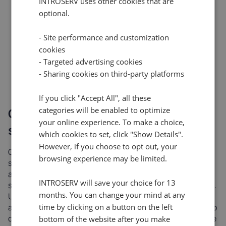
INTROSERV uses other cookies that are
un unico repository di aggiornamenti con la
optional.
possibilità di aggiornarli con un semplice click
il traffic shaper è supportato dalla velocità del
- Site performance and customization
canale o dal volume dei dati
grazie a una comoda interfaccia grafica, viene
cookies
fornito un registro leggibile di ciò che accade sul
- Targeted advertising cookies
router
- Sharing cookies on third-party platforms
è possibile ricevere notifiche dal router via e-mail
If you click "Accept All", all these
OPNSense - un fork che può
categories will be enabled to optimize
your online experience. To make a choice,
superare il codice originale
which cookies to set, click "Show Details".
However, if you choose to opt out, your
OPNSense è un router software funzionalmente molto
browsing experience may be limited.
simile a pfSense. La differenza più evidente per i più,
anche per gli utenti esperti e gli amministratori di
INTROSERV will save your choice for 13
sistema, sarà un'interfaccia completamente ridisegnata.
months. You can change your mind at any
Un'altra differenza è l'insieme di plugin e componenti
aggiuntivi presenti nel repository del software aggiuntivo
time by clicking on a button on the left
da installare. Data la somiglianza, è difficile individuare le
bottom of the website after you make