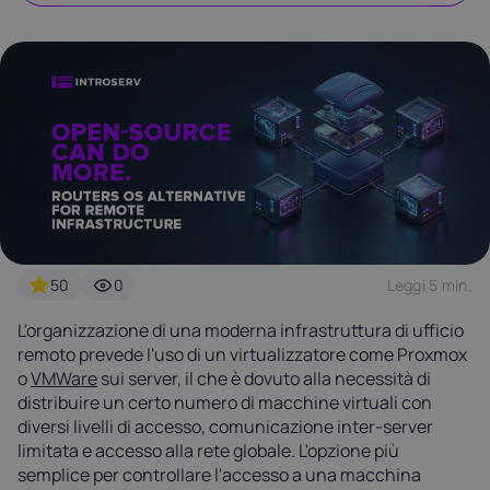
Latvia
Lithuania
Luxembou
21%
21%
17%
Netherlands
Poland
Portugal
21%
23%
23%
Slovakia
Slovenia
Spain
20%
22%
21%
50
0
Leggi 5 min.
USA
0%
L'organizzazione di una moderna infrastruttura di ufficio
remoto prevede l'uso di un virtualizzatore come Proxmox
o
VMWare
sui server, il che è dovuto alla necessità di
distribuire un certo numero di macchine virtuali con
diversi livelli di accesso, comunicazione inter-server
limitata e accesso alla rete globale. L'opzione più
semplice per controllare l'accesso a una macchina