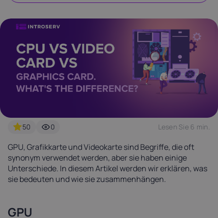
Latvia
Lithuania
Luxembou
21%
21%
17%
Netherlands
Poland
Portugal
21%
23%
23%
Slovakia
Slovenia
Spain
20%
22%
21%
50
0
Lesen Sie 6 min.
USA
0%
GPU, Grafikkarte und Videokarte sind Begriffe, die oft
synonym verwendet werden, aber sie haben einige
Unterschiede. In diesem Artikel werden wir erklären, was
sie bedeuten und wie sie zusammenhängen.
GPU