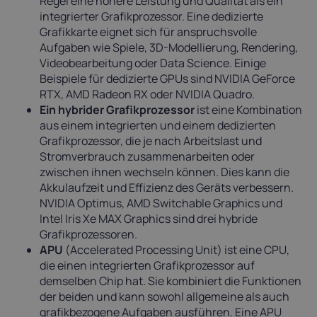
Regel eine höhere Leistung und Qualität als ein
integrierter Grafikprozessor. Eine dedizierte
Grafikkarte eignet sich für anspruchsvolle
Aufgaben wie Spiele, 3D-Modellierung, Rendering,
Videobearbeitung oder Data Science. Einige
Beispiele für dedizierte GPUs sind NVIDIA GeForce
RTX, AMD Radeon RX oder NVIDIA Quadro.
Ein hybrider Grafikprozessor
ist eine Kombination
aus einem integrierten und einem dedizierten
Grafikprozessor, die je nach Arbeitslast und
Stromverbrauch zusammenarbeiten oder
zwischen ihnen wechseln können. Dies kann die
Akkulaufzeit und Effizienz des Geräts verbessern.
NVIDIA Optimus, AMD Switchable Graphics und
Intel Iris Xe MAX Graphics sind drei hybride
Grafikprozessoren.
APU
(Accelerated Processing Unit) ist eine CPU,
die einen integrierten Grafikprozessor auf
demselben Chip hat. Sie kombiniert die Funktionen
der beiden und kann sowohl allgemeine als auch
grafikbezogene Aufgaben ausführen. Eine APU