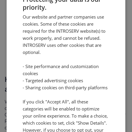
Die GPU spielt eine wichtige Rolle bei der
priority.
Durchführung komplizierter und umfangreicher
Berechnungen mit riesigen Datenmengen in
Our website and partner companies use
Bereichen wie künstliche Intelligenz, Verarbeitung
cookies. Some of these cookies are
natürlicher Sprache, Computer Vision,
required for the INTROSERV website(s) to
Spracherkennung und Bioinformatik. Mit Hilfe
work properly, and cannot be refused.
eines Videoprozessors kann man das Training und
INTROSERV uses other cookies that are
die Inferenz von maschinellen Lernmodellen,
optional.
einschließlich neuronaler Netze und Deep-
Learning-Algorithmen, beschleunigen.
- Site performance and customization
cookies
Kann man einen Grafikprozessor
- Targeted advertising cookies
auch ohne Grafikkarte verwenden?
- Sharing cookies on third-party platforms
Wenn Sie keine Grafikkarte haben, müssen Sie sich auf
If you click "Accept All", all these
den integrierten Grafikprozessor verlassen, der in die
categories will be enabled to optimize
CPU oder die Hauptplatine eingebaut ist. Diese hat in der
your online experience. To make a choice,
Regel eine geringere Leistung und Qualität als ein
which cookies to set, click "Show Details".
dedizierter Grafikprozessor, der sich auf einer separaten
However, if you choose to opt out, your