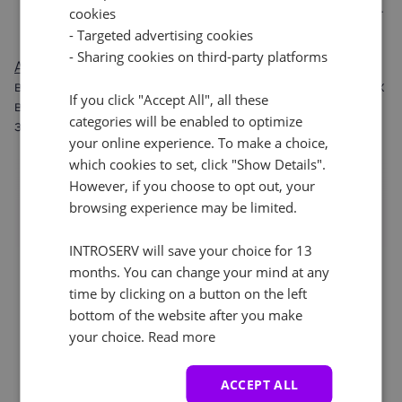
организация фундаментальной инфраструктуры.
cookies
Территориально-распределенные компании с
- Targeted advertising cookies
единым центром удаленного управления.
- Sharing cookies on third-party platforms
Арендуя виртуальный сервер
, вы получаете все
возможности физической машины, только без крупных
If you click "Accept All", all these
вложений в инфраструктуру и высоким уровнем
categories will be enabled to optimize
защищенности от внешних атак.
your online experience. To make a choice,
which cookies to set, click "Show Details".
However, if you choose to opt out, your
browsing experience may be limited.
INTROSERV will save your choice for 13
months. You can change your mind at any
time by clicking on a button on the left
bottom of the website after you make
your choice.
Read more
ACCEPT ALL