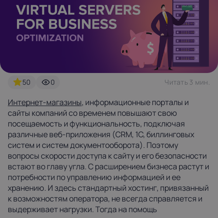
Latvia
Lithuania
Luxembou
21%
21%
17%
Netherlands
Poland
Portugal
21%
23%
23%
50
0
Читать 3 мин.
Slovakia
Slovenia
Spain
Интернет-магазины
, информационные порталы и
20%
22%
21%
сайты компаний со временем повышают свою
посещаемость и функциональность, подключая
USA
различные веб-приложения (CRM, 1C, биллинговых
0%
систем и систем документооборота). Поэтому
вопросы скорости доступа к сайту и его безопасности
встают во главу угла. С расширением бизнеса растут и
потребности по управлению информацией и ее
хранению. И здесь стандартный хостинг, привязанный
к возможностям оператора, не всегда справляется и
выдерживает нагрузки. Тогда на помощь