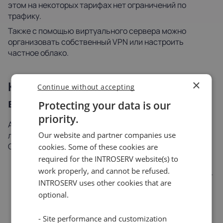
этом на некоторых тарифах нет ограничений по
трафику.
Также с помощью виртуального сервера можно
организовать собственный VPN или настроить
частное облако.
×
Кому подходит аренда
Continue without accepting
виртуального сервера?
Protecting your data is our
priority.
Аудитория услуг аренды виртуальных серверов,
локализующихся за рубежом достаточно обширна.
Our website and partner companies use
Среди ключевых пользователей таких решений:
cookies. Some of these cookies are
required for the INTROSERV website(s) to
Владельцы e-commerce проектов с большой
work properly, and cannot be refused.
посещаемостью и приемом платежей через сайт.
Владельцы нескольких виртуальных проектов,
INTROSERV uses other cookies that are
для объединения их на одном сервере без
optional.
ограничений со стороны провайдеров.
Стартапы и срочные проекты, где не требуется
- Site performance and customization