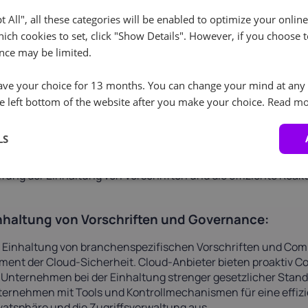
 das Schwachstellenmanagement werden Sicherheitslücken e
pt All", all these categories will be enabled to optimize your onlin
h die rechtzeitige Anwendung von Patches zur Behebung be
ich cookies to set, click "Show Details". However, if you choose t
tware und Firmware.
nce may be limited.
cherheitsüberwachung und Protokollierung:
ve your choice for 13 months. You can change your mind at any 
e left bottom of the website after you make your choice.
Read mo
 kontinuierliche Überwachung von Cloud-Umgebungen ist ein 
ernste Sicherheitsüberwachungs-Tools verfolgen und analysi
LS
ebung genau und geben bei verdächtigem Verhalten oder u
nmeldungen aus. Detaillierte Protokolle und
Prüfprotokolle
w
fung der Einhaltung von Vorschriften und die effiziente Reakti
nhaltung von Vorschriften und Governance:
 Einhaltung von branchenspezifischen Vorschriften und Comp
ment der Cloud-Sicherheit. Cloud-Anbieter bieten proaktiv C
 Unternehmen bei der Einhaltung strenger gesetzlicher Stand
ernehmen mit Tools und Kontrollmechanismen für eine effiz
vatsphäre und die Zugriffsverwaltung aus.