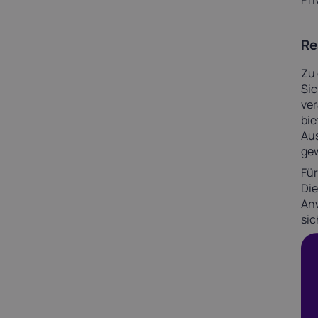
Re
Zu 
Sic
ver
bie
Aus
gew
Für
Die
An
sic