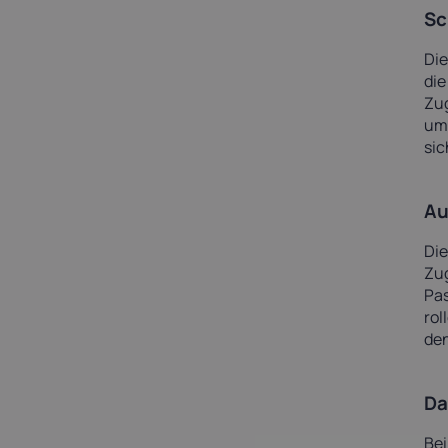
Sc
2. Erhöhte Zuverlässigkeit und
Verfügbarkeit:
Die
die
3. Skalierbarkeit und Flexibilität:
Zu
umf
4. Kosteneffizienz:
sic
5. Fachwissen und kontinuierliche
Überwachung:
Au
6. Vereinfachte Einhaltung von
Die
Vorschriften:
Zug
Pas
rol
den
Da
Bei