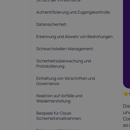
Latvia
Lithuania
21%
21%
Authentifizierung und Zugangskontrolle:
Datensicherheit:
Netherlands
Poland
P
21%
23%
Erkennung und Abwehr von Bedrohungen:
Slovakia
Schwachstellen-Management:
Slovenia
S
20%
22%
Sicherheitsüberwachung und
Protokollierung:
USA
Einhaltung von Vorschriften und
0%
Governance:
Reaktion auf Vorfälle und
Wiederherstellung:
Die
und
Beispiele für Cloud-
Com
Sicherheitsmaßnahmen:
as 