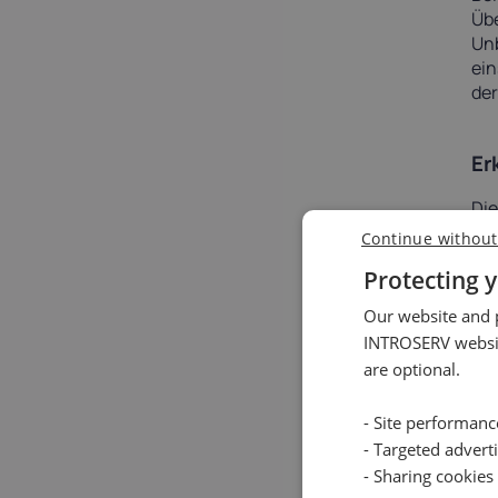
Übe
Unb
ein
der
Er
Di
Sic
Continue without
akt
Protecting y
rea
und
Our website and p
Be
INTROSERV websit
Bed
are optional.
Sc
- Site performan
- Targeted advert
Reg
- Sharing cookies
Sic