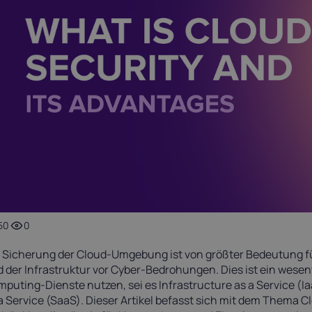
Luxembourg
Malta
17%
18%
ortugal
Romania
23%
19%
pain
Sweden
21%
25%
50
0
 Sicherung der Cloud-Umgebung ist von größter Bedeutung 
 der Infrastruktur vor Cyber-Bedrohungen. Dies ist ein wesen
puting-Dienste nutzen, sei es Infrastructure as a Service (Ia
a Service (SaaS). Dieser Artikel befasst sich mit dem Thema 