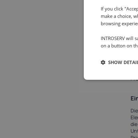
für
If you click "Acce
auc
make a choice, wh
Sof
browsing experie
Si
INTROSERV will sa
on a button on th
Die
Mod
SHOW DETAI
Umg
War
Prü
Ei
Die
Ele
die
Unt
Pri