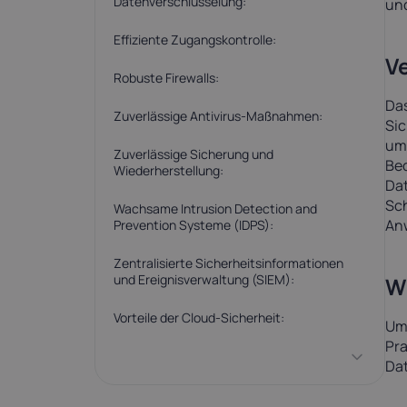
Datenverschlüsselung:
und
Effiziente Zugangskontrolle:
V
Robuste Firewalls:
Das
Zuverlässige Antivirus-Maßnahmen:
Si
umf
Zuverlässige Sicherung und
Be
Wiederherstellung:
Dat
Sch
Wachsame Intrusion Detection and
An
Prevention Systeme (IDPS):
Zentralisierte Sicherheitsinformationen
und Ereignisverwaltung (SIEM):
Wi
Vorteile der Cloud-Sicherheit:
Um 
Pra
Da
1. Erhöhter Datenschutz: