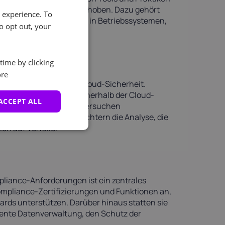
ffizient erkannt und behoben. Dazu gehört
e experience. To
kannter Schwachstellen in Betriebssystemen,
o opt out, your
time by clicking
re
wichtiger Aspekt der Cloud-Sicherheit.
eren die Aktivitäten innerhalb der Cloud-
ACCEPT ALL
nberechtigten Zugriffsversuchen
erden geführt und erleichtern die Analyse, die
on auf Vorfälle.
liance-Anforderungen ist ein zentrales
ompliance-Zertifizierungen und Funktionen an,
ards unterstützen. Darüber hinaus statten sie
iente Datenverwaltung, den Schutz der