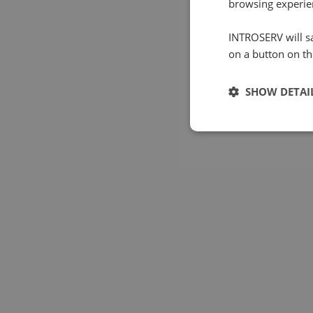
browsing experie
INTROSERV will sa
on a button on th
SHOW DETAI