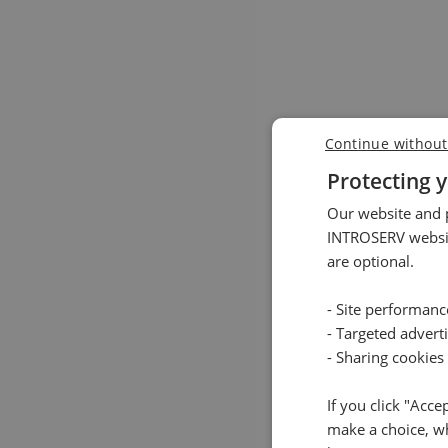
Continue without
Protecting y
Our website and p
INTROSERV websit
are optional.
- Site performan
- Targeted advert
- Sharing cookies
If you click "Acce
make a choice, wh