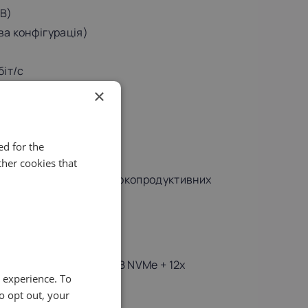
B)
ва конфігурація)
біт/с
×
новлення)
d for the
her cookies that
нь, рендерингу та високопродуктивних
шава та Лондон.
B)
. Розширення до 2x 1TB NVMe + 12x
e experience. To
o opt out, your