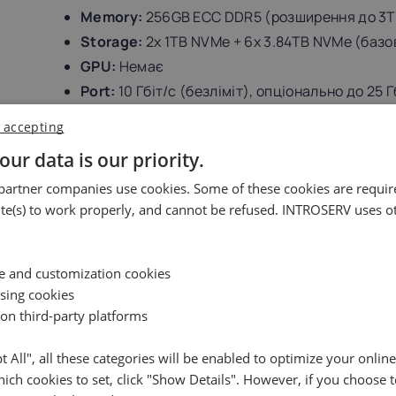
Memory:
256GB ECC DDR5 (розширення до 3T
Storage:
2x 1TB NVMe + 6x 3.84TB NVMe (базо
GPU:
Немає
Port:
10 Гбіт/с (безліміт), опціонально до 25 Г
IP-KVM:
Безкоштовно
 accepting
Вартість:
від €1219.89/міс (+ платіж за вста
our data is our priority.
artner companies use cookies. Some of these cookies are require
2. DC4HGR-i1 2x 6517P
e(s) to work properly, and cannot be refused. INTROSERV uses ot
Збалансоване рішення для багатопотокових завда
вебпроєктів. Доступно в локаціях Страсбург, Вар
CPU:
2x Intel Xeon 6517P
ce and customization cookies
32 Cores, 64 Threads, 3.2/4.2 GHz
ising cookies
Memory:
128GB ECC DDR5 (розширення до 3T
 on third-party platforms
Storage:
2x 1TB NVMe + 6x 3.84TB NVMe (база)
7.68TB NVMe
pt All", all these categories will be enabled to optimize your onlin
ich cookies to set, click "Show Details". However, if you choose t
GPU:
Немає