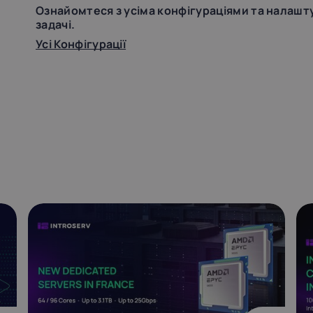
Ознайомтеся з усіма конфігураціями та налашту
задачі.
Усі Конфігурації