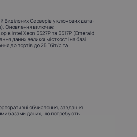
й Виділених Серверів у ключових дата-
я). Оновлення включає
орів Intel Xeon 6527P та 6517P (Emerald
ання даних великої місткості на базі
ня до портів до 25 Гбіт/с та
корпоративні обчислення, завдання
икими базами даних, що потребують