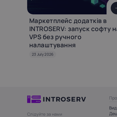
Маркетплейс додатків в
INTROSERV: запуск софту н
VPS без ручного
налаштування
23 July 2026
Про
Вид
Деш
Слідуйте за нами