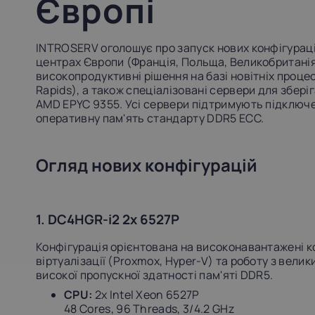
Європі
INTROSERV оголошує про запуск нових конфігураці
центрах Європи (Франція, Польща, Великобритані
високопродуктивні рішення на базі новітніх процес
Rapids), а також спеціалізовані сервери для зберіг
AMD EPYC 9355. Усі сервери підтримують підключен
оперативну пам'ять стандарту DDR5 ECC.
Огляд нових конфігурацій
1. DC4HGR-i2 2x 6527P
Конфігурація орієнтована на високонавантажені 
віртуалізації (Proxmox, Hyper-V) та роботу з вел
високої пропускної здатності пам'яті DDR5.
CPU:
2x Intel Xeon 6527P
48 Cores, 96 Threads, 3/4.2 GHz