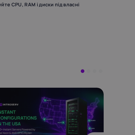
йте CPU, RAM і диски під власні