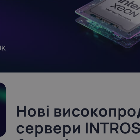
Luxembourg
Malta
17%
18%
ortugal
Romania
23%
19%
pain
Sweden
21%
25%
Нові високопро
сервери INTROS