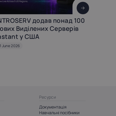
NTROSERV додав понад 100
Нові 
ових Виділених Серверів
серве
nstant у США
7 May 202
11 June 2026
Ресурси
Документація
Навчальні посібники