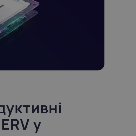
дуктивні
ERV у