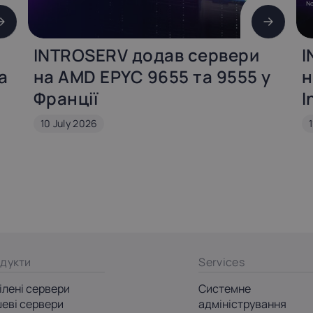
INTROSERV додав сервери
I
а
на AMD EPYC 9655 та 9555 у
н
Франції
I
10 July 2026
дукти
Services
ілені сервери
Системне
еві сервери
адміністрування