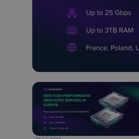
Latvia
Lithuania
21%
21%
Netherlands
Poland
P
21%
23%
Slovakia
Slovenia
S
20%
22%
USA
0%