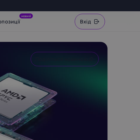
новий
опозиції
Вхід
VAT
Поділіться новиною
Скопіювати посилання
Whatsapp
Telegram
Facebook
X