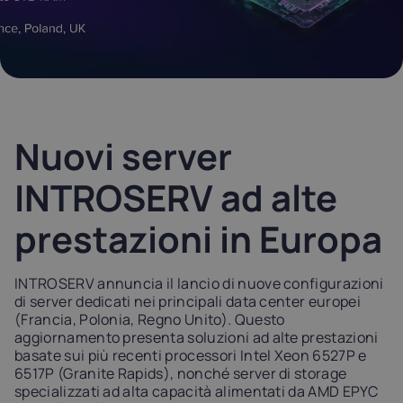
Latvia
Lithuania
Luxembou
21%
21%
17%
Netherlands
Poland
Portugal
21%
23%
23%
Nuovi server
Slovakia
Slovenia
Spain
INTROSERV ad alte
20%
22%
21%
prestazioni in Europa
USA
0%
INTROSERV annuncia il lancio di nuove configurazioni
di server dedicati nei principali data center europei
(Francia, Polonia, Regno Unito). Questo
aggiornamento presenta soluzioni ad alte prestazioni
basate sui più recenti processori Intel Xeon 6527P e
6517P (Granite Rapids), nonché server di storage
specializzati ad alta capacità alimentati da AMD EPYC