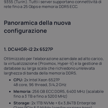
9355 (Turin). Tutti i server supportano connettività di
rete fino a 25 Gbps e memoria DDR5 ECC.
Panoramica della nuova
configurazione
1. DC4HGR-i2 2x 6527P
Ottimizzato per l'elaborazione aziendale ad alto carico,
la virtualizzazione (Proxmox, Hyper-V) e la gestione di
database su larga scala che richiedono un'elevata
larghezza di banda della memoria DDR5.
CPU:
2x Intel Xeon 6527P
48 core, 96 thread, 3/4,2 GHz
Memoria:
256 GB ECC DDR5, 6400 MHz (scalabile
fino a 3 TB e fino a 5200 MHz)
Storage:
2x 1TB NVMe + 6x 3,84TB Enterprise
Class PCIe 5.0 NVMe (configurazione base)