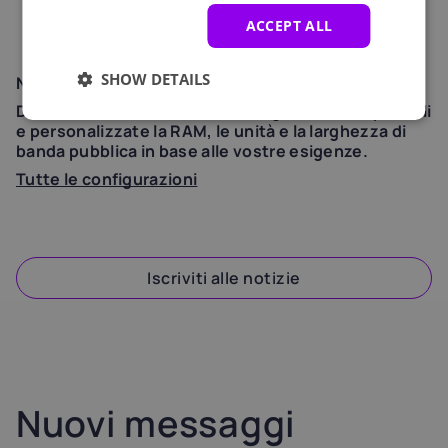
IP-KVM:
incluso/libero
ACCEPT ALL
Prezzi:
A partire da €2155,99/mese (più spese di
installazione in tempo reale)
SHOW DETAILS
Non avete trovato il modello giusto?
Date un'occhiata a tutte le configurazioni disponibili
e personalizzate la RAM, le unità e la larghezza di
banda pubblica in base alle vostre esigenze.
Tutte le configurazioni
Iscriviti alle notizie
Nuovi messaggi