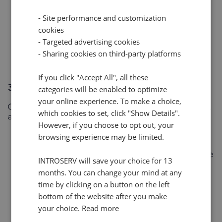
Porta:
10 Gbps non misurati (aggiornamento
- Site performance and customization
opzionale a 25 Gbps)
cookies
IP-KVM:
incluso/libero
- Targeted advertising cookies
Prezzi:
A partire da 1102,19 euro/mese (più spese
- Sharing cookies on third-party platforms
di installazione in tempo reale).
If you click "Accept All", all these
3. DC4HGR-S2 E9355
categories will be enabled to optimize
your online experience. To make a choice,
Configurazione di storage specializzata per file server,
which cookies to set, click "Show Details".
archivi, media hosting e backup massivo dei dati.
However, if you choose to opt out, your
CPU:
AMD EPYC 9355
browsing experience may be limited.
32 core, 64 thread, 3,55/4,4 GHz
Memoria:
256 GB ECC DDR5, 6400 MHz (scalabile
INTROSERV will save your choice for 13
fino a 1024 GB)
months. You can change your mind at any
Storage:
2x 1TB NVMe + 24x 24TB SAS HDD (fino
time by clicking on a button on the left
a 36х 24 - 864TB di capacità totale)
bottom of the website after you make
Porta:
10 Gbps (aggiornamento opzionale a 25
your choice.
Read more
Gbps)