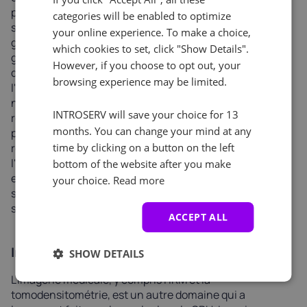
puissance de calcul nécessaire à l'exécution de
categories will be enabled to optimize
simulations complexes et au traitement rapide de
your online experience. To make a choice,
grandes quantités de données est fournie par les cartes
which cookies to set, click "Show Details".
graphiques. Par exemple, les simulations de dynamique
However, if you choose to opt out, your
des fluides utilisées dans des domaines tels que
browsing experience may be limited.
l'aérospatiale et l'ingénierie automobile nécessitent un
niveau élevé de traitement parallèle. Des domaines de
INTROSERV will save your choice for 13
recherche scientifique tels que l'astrophysique, les
months. You can change your mind at any
prévisions météorologiques et les simulations de
time by clicking on a button on the left
repliement de protéines ont également bénéficié de
l'informatique graphique, le temps nécessaire pour
bottom of the website after you make
effectuer des simulations étant ramené de plusieurs
your choice.
Read more
semaines ou mois à quelques jours ou heures
seulement.
ACCEPT ALL
Imagerie médicale
SHOW DETAILS
L'imagerie médicale, y compris l'IRM et la
tomodensitométrie, est un autre domaine qui a