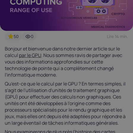
Latvia
Lithuania
Luxembou
21%
21%
17%
Netherlands
Poland
Portugal
50
0
Lire 14 min.
21%
23%
23%
Bonjour et bienvenue dans notre dernier article sur le
calcul
par le GPU
. Nous sommes ravis de partager avec
Slovakia
Slovenia
Spain
vous des informations approfondies sur cette
20%
22%
21%
technologie de pointe qui a complètement changé
l'informatique moderne.
USA
Qu'est-ce que le calcul par le GPU ? En termes simples, il
0%
s'agit de l'utilisation d'unités de traitement graphique
(GPU) pour effectuer des calculs non graphiques. Ces
unités ont été développées à l'origine comme des
processeurs spécialisés pour le rendu graphique et les
jeux, mais elles ont depuis été adaptées pour répondre à
un large éventail de tâches informatiques générales.
Nous examinerons de plus près l'histoire des cartes