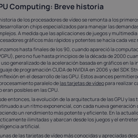
PU Computing: Breve historia
historia de los procesadores de vídeo se remonta a los primero
desarrollaron chips especializados para manejar las demanda
plejos. A medida que las aplicaciones de juegos y multimedia 
cesadores gráficos más rápidos y potentes se hacía cada vez
nzamos hasta finales de los 90, cuando apareció la computaci
GPU), pero no fue hasta principios de la década de 2000 cua
l uso generalizado de la aceleración basada en gráficos en la in
guaje de programación CUDA de NVIDIA en 2006 y del SDK St
inflexión en el desarrollo de las GPU. Estos avances permitie
procesamiento paralelo de
las tarjetas de vídeo
para realizar 
o eran posibles en las CPU.
de entonces, la evolución de la arquitectura de las GPU y las
tinuado a un ritmo exponencial, con cada nueva generación 
eciendo un rendimiento más potente y eficiente. En la actuali
cticamente ilimitadas y abarcan desde los juegos y el entreten
eligencia artificial.
unas de las tarjetas de vídeo más conocidas y apreciadas desd