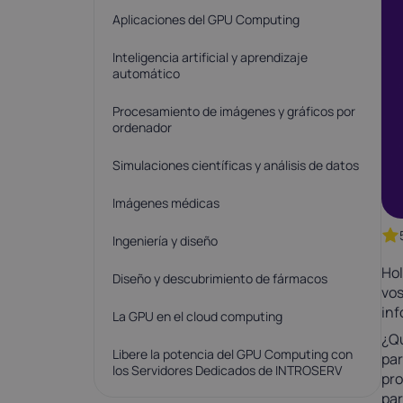
Latvia
Lithuania
Aplicaciones del GPU Computing
21%
21%
Inteligencia artificial y aprendizaje
automático
Netherlands
Poland
P
21%
23%
Procesamiento de imágenes y gráficos por
ordenador
Slovakia
Slovenia
S
Simulaciones científicas y análisis de datos
20%
22%
Imágenes médicas
USA
Ingeniería y diseño
0%
Hol
Diseño y descubrimiento de fármacos
vos
inf
La GPU en el cloud computing
¿Qu
Libere la potencia del GPU Computing con
par
los Servidores Dedicados de INTROSERV
pro
par