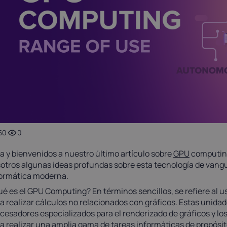
Luxembourg
Malta
17%
18%
ortugal
Romania
23%
19%
pain
Sweden
21%
25%
50
0
a y bienvenidos a nuestro último artículo sobre
GPU
computing
otros algunas ideas profundas sobre esta tecnología de vang
ormática moderna.
é es el GPU Computing? En términos sencillos, se refiere al 
a realizar cálculos no relacionados con gráficos. Estas unida
cesadores especializados para el renderizado de gráficos y l
a realizar una amplia gama de tareas informáticas de propósit