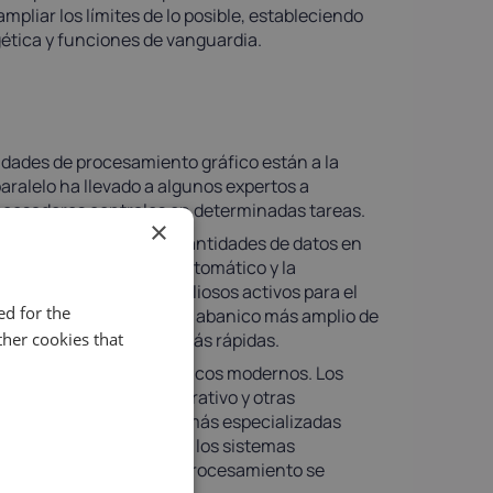
pliar los límites de lo posible, estableciendo
ética y funciones de vanguardia.
idades de procesamiento gráfico están a la
ralelo ha llevado a algunos expertos a
rocesadores centrales en determinadas tareas.
×
 para manejar grandes cantidades de datos en
os como el aprendizaje automático y la
reas las convierten en valiosos activos para el
d for the
les y pueden manejar un abanico más amplio de
 de cambio de contexto más rápidas.
her cookies that
 de los sistemas informáticos modernos. Los
ejecutar el sistema operativo y otras
 se utilizan para tareas más especializadas
in embargo, a medida que los sistemas
 que ambas unidades de procesamiento se