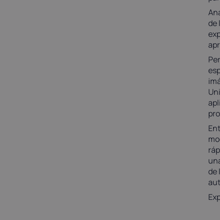
Ana
de 
exp
apr
Per
esp
imá
Uni
apl
pro
Ent
mod
ráp
una
de 
au
Exp