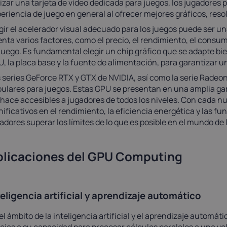
lizar una tarjeta de vídeo dedicada para juegos, los jugadore
eriencia de juego en general al ofrecer mejores gráficos, reso
gir el acelerador visual adecuado para los juegos puede ser u
nta varios factores, como el precio, el rendimiento, el consum
juego. Es fundamental elegir un chip gráfico que se adapte bi
, la placa base y la fuente de alimentación, para garantizar u
 series GeForce RTX y GTX de NVIDIA, así como la serie Radeo
ulares para juegos. Estas GPU se presentan en una amplia gam
 hace accesibles a jugadores de todos los niveles. Con cada
nificativos en el rendimiento, la eficiencia energética y las f
adores superar los límites de lo que es posible en el mundo de 
plicaciones del GPU Computing
teligencia artificial y aprendizaje automático
el ámbito de la inteligencia artificial y el aprendizaje autom
cias a su capacidad para procesar cálculos paralelos a una ve