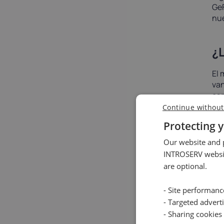
GeF
nue
¿L
El 
van
esp
Continue without
Ent
par
Protecting y
int
Our website and p
mun
tar
INTROSERV websit
are optional.
En 
chi
- Site performan
apl
com
- Targeted advert
inf
- Sharing cookies