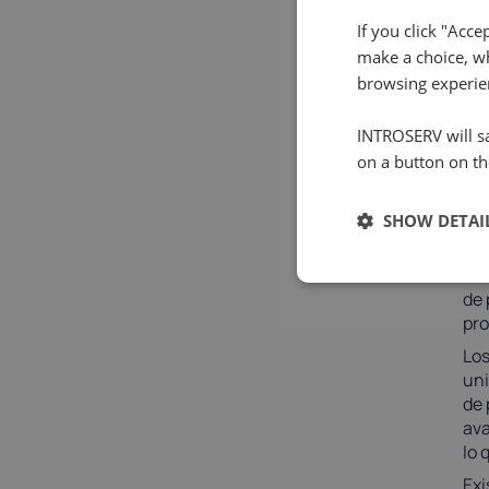
uti
If you click "Acce
De 
Aun
make a choice, wh
tip
browsing experie
amb
pot
INTROSERV will sa
on a button on th
G
SHOW DETAI
La 
dat
de 
pro
Los
uni
de 
ava
lo 
Exi