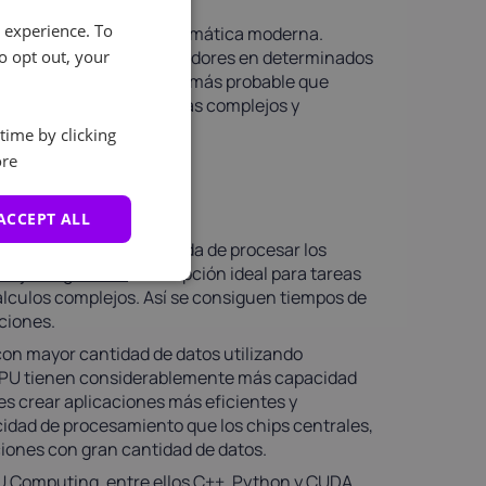
e experience. To
s importantes en la informática moderna.
uyendo a los microprocesadores en determinados
o opt out, your
a las CPU. En cambio, es más probable que
nformáticos cada vez más complejos y
time by clicking
re
ACCEPT ALL
ma más eficiente y rápida de procesar los
 tarjetas gráficas
en la opción ideal para tareas
lculos complejos. Así se consiguen tiempos de
ciones.
con mayor cantidad de datos utilizando
 GPU tienen considerablemente más capacidad
es crear aplicaciones más eficientes y
idad de procesamiento que los chips centrales,
ciones con gran cantidad de datos.
U Computing, entre ellos C++, Python y CUDA.