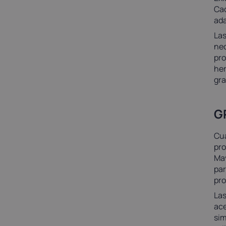
Cad
ada
Las
nec
pro
her
gra
G
Cua
pro
May
par
pro
Las
ace
sim