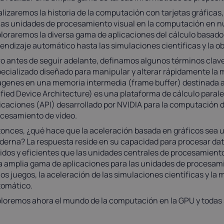
lizaremos la historia de la computación con tarjetas gráficas, 
las unidades de procesamiento visual en la computación en n
loraremos la diversa gama de aplicaciones del cálculo basado en
endizaje automático hasta las simulaciones científicas y la 
o antes de seguir adelante, definamos algunos términos cla
ecializado diseñado para manipular y alterar rápidamente la m
genes en una memoria intermedia (frame buffer) destinada a
fied Device Architecture) es una plataforma de cálculo paral
icaciones (API) desarrollado por NVIDIA para la computación 
cesamiento de vídeo.
onces, ¿qué hace que la aceleración basada en gráficos sea u
erna? La respuesta reside en su capacidad para procesar dato
idos y eficientes que las unidades centrales de procesamiento
 amplia gama de aplicaciones para las unidades de procesami
los juegos, la aceleración de las simulaciones científicas y la
tomático.
loremos ahora el mundo de la computación en la GPU y todas 