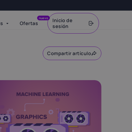
nuevo
Inicio de
os
Ofertas
sesión
VAT
Compartir artículo
Copiar enlace
Whatsapp
Telegram
Facebook
X