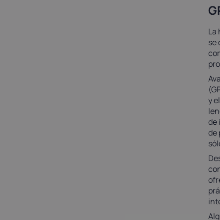
G
La 
se 
com
pro
Ava
(GP
y e
len
de 
de 
sól
Des
con
ofr
prá
int
Alg