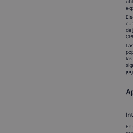
uti
exp
Ele
cue
de 
CPU
Las
pop
las
sig
jug
A
In
En 
gra