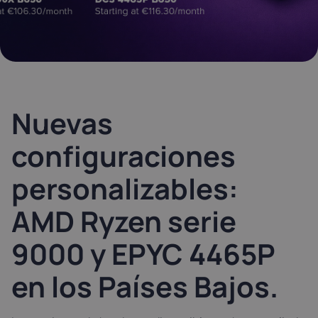
Latvia
Lithuania
Luxembou
21%
21%
17%
Netherlands
Poland
Portugal
21%
23%
23%
Nuevas
Slovakia
Slovenia
Spain
configuraciones
20%
22%
21%
personalizables:
USA
0%
AMD Ryzen serie
9000 y EPYC 4465P
en los Países Bajos.