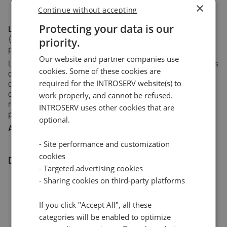
Almacenamiento: 1TB NVMe
×
Continue without accepting
Protecting your data is our
Lo mejor para:
Servidores de juegos de alta velocidad
(Minecraft, Rust, CS2), simulaciones complejas y
priority.
procesamiento de bases de datos a gran escala.
Our website and partner companies use
La enorme caché L3 reduce drásticamente los "cuellos
cookies. Some of these cookies are
de botella de latencia de memoria". Para aplicaciones
required for the INTROSERV website(s) to
que acceden con frecuencia a grandes conjuntos de
datos, la caché 3D V-Cache proporciona un salto de
work properly, and cannot be refused.
rendimiento que las CPU estándar simplemente no
INTROSERV uses other cookies that are
pueden igualar.
optional.
A partir de 118,30 euros/mes
- Site performance and customization
cookies
DC3 4465P B650
- Targeted advertising cookies
CPU: AMD EPYC 4465P
- Sharing cookies on third-party platforms
(12 núcleos / 24 hilos | 3,4/5,4 GHz)
Memoria: 32GB REG ECC DDR5
If you click "Accept All", all these
Almacenamiento: 1TB NVMe
categories will be enabled to optimize