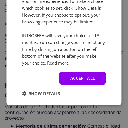
your online experience. To make a choice,
Lo mejor para:
Alojamiento web de nivel empresarial,
which cookies to set, click "Show Details".
procesamiento seguro de datos y entornos de
However, if you choose to opt out, your
producción 24/7.
browsing experience may be limited.
Aunque se basa en la misma arquitectura eficiente
que Ryzen, el EPYC 4465P está diseñado
específicamente para el ecosistema de servidores.
INTROSERV will save your choice for 13
Ofrece una estabilidad optimizada para cargas de
months. You can change your mind at any
trabajo profesionales sostenidas, salvando las
time by clicking on a button on the left
distancias entre la velocidad de consumo y la fiabilidad
bottom of the website after you make
empresarial.
your choice.
Read more
A partir de 116,30 euros/mes
ACCEPT ALL
Personalización y escalabilidad
completas
SHOW DETAILS
Más allá de la CPU, todos los aspectos de la
configuración pueden adaptarse a las necesidades del
proyecto:
Memoria de última generación:
Compatibilidad