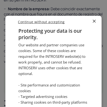
en su perfil INTROSERV:
Nombre de la empresa:
Debe coincidir exactamente
con el nombre que figura en el documento de registro del
IVA
×
Continue without accepting
Dirección (Código postal, Ciudad, Dirección):
Debe
coincidir con la dirección en el registro de IVA.
Protecting your data is our
Número de IVA:
Debe ser válido y estar registrado a
priority.
nombre de la empresa especificada.
Our website and partner companies use
País:
Debe coincidir con el código de país en el número
cookies. Some of these cookies are
de IVA.
Número de registro:
si está disponible, debe
required for the INTROSERV website(s) to
verificarse su coherencia.
work properly, and cannot be refused.
INTROSERV uses other cookies that are
optional.
Tip
Si se facilita información precisa por adelantado,
- Site performance and customization
se agilizará el proceso de verificación.
cookies
- Targeted advertising cookies
3. Proceso de
- Sharing cookies on third-party platforms