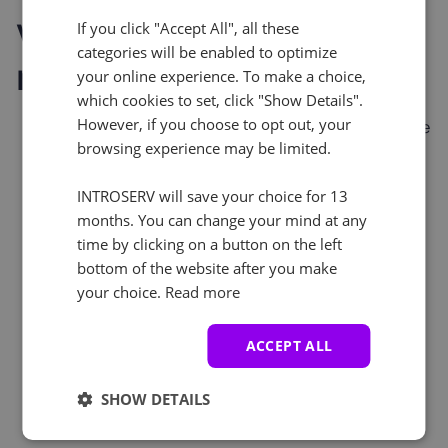
verificación y
If you click "Accept All", all these
categories will be enabled to optimize
requisitos del cliente
your online experience. To make a choice,
which cookies to set, click "Show Details".
However, if you choose to opt out, your
El cliente completa su perfil y envía una solicitud de
browsing experience may be limited.
servicio.
El servicio de asistencia verifica el perfil y el NIF
mediante los servicios designados (véase 3.1).
INTROSERV will save your choice for 13
Si los datos son válidos, se aprueba la Cuenta.
months. You can change your mind at any
Si se encuentran discrepancias, se crea un ticket
time by clicking on a button on the left
solicitando:
bottom of the website after you make
Un documento de registro del IVA.
your choice.
Read more
Una recarga de saldo o el pago del primer pedido
de una cuenta de empresa.
ACCEPT ALL
Documentos adicionales (por ejemplo, extracto
del registro mercantil, factura con IVA).
Se anima al cliente a responder lo antes posible
SHOW DETAILS
para agilizar el proceso de verificación.