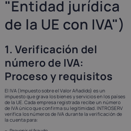
"Entidad jurídica
Latvia
Lithuania
Luxembou
21%
21%
17%
de la UE con IVA")
Netherlands
Poland
Portugal
21%
23%
23%
1. Verificación del
Slovakia
Slovenia
Spain
número de IVA:
20%
22%
21%
Proceso y requisitos
USA
0%
El IVA (Impuesto sobre el Valor Añadido) es un
impuesto que grava los bienes y servicios en los países
de la UE. Cada empresa registrada recibe un número
de IVA único que confirma su legitimidad. INTROSERV
verifica los números de IVA durante la verificación de
la cuenta para:
Prevenir el fraude.