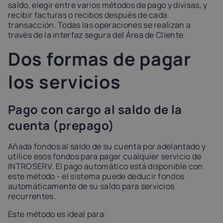
saldo, elegir entre varios métodos de pago y divisas, y
Latvia
Lithuania
Luxembou
recibir facturas o recibos después de cada
21%
21%
17%
transacción. Todas las operaciones se realizan a
través de la interfaz segura del Área de Cliente.
Dos formas de pagar
Netherlands
Poland
Portugal
21%
23%
23%
los servicios
Slovakia
Slovenia
Spain
20%
22%
21%
Pago con cargo al saldo de la
cuenta (prepago)
USA
0%
Añada fondos al saldo de su cuenta por adelantado y
utilice esos fondos para pagar cualquier servicio de
INTROSERV. El pago automático está disponible con
este método - el sistema puede deducir fondos
automáticamente de su saldo para servicios
recurrentes.
Este método es ideal para: