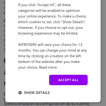
métodos de pago disponibles. Sólo tiene que
If you click "Accept All", all these
seleccionar el método de pago que prefiera durante el
categories will be enabled to optimize
proceso de pago y completar la transacción.
your online experience. To make a choice,
Pago automático con tarjeta:
Al pagar las facturas
which cookies to set, click "Show Details".
directamente con tarjeta a través de STRIPE, los datos
However, if you choose to opt out, your
de su tarjeta se guardan de forma segura para futuros
browsing experience may be limited.
cargos automáticos. Esto permite la funcionalidad de
pago automático incluso sin mantener un saldo en la
cuenta: el sistema puede cargar automáticamente en
INTROSERV will save your choice for 13
su tarjeta guardada los servicios recurrentes.
months. You can change your mind at any
time by clicking on a button on the left
Conversión
bottom of the website after you make
your choice.
Read more
automática y de
divisas
ACCEPT ALL
SHOW DETAILS
Conversión de divisas para pagos con tarjeta:
Al
pagar con tarjeta, la moneda de su cuenta
(seleccionada en la configuración de su cuenta