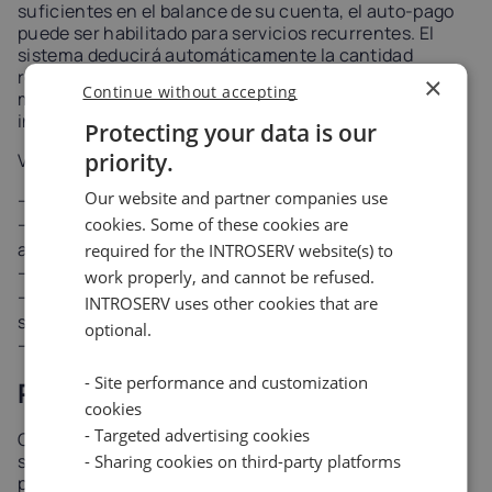
suficientes en el balance de su cuenta, el auto-pago
puede ser habilitado para servicios recurrentes. El
sistema deducirá automáticamente la cantidad
requerida de su saldo sin necesidad de confirmación
×
Continue without accepting
manual cada vez, garantizando la prestación
ininterrumpida del servicio.
Protecting your data is our
priority.
Ventajas:
Our website and partner companies use
Activación más rápida de los servicios
cookies. Some of these cookies are
Soporte completo de auto-renovación con deducción
automática de saldo
required for the INTROSERV website(s) to
Saldo de cuenta unificado para todos los pedidos
work properly, and cannot be refused.
Presupuestación y seguimiento de pagos más
INTROSERV uses other cookies that are
sencillos
optional.
Sin interrupciones de pago para servicios recurrentes
- Site performance and customization
Pago directo por factura
cookies
- Targeted advertising cookies
Cuando solicita un servicio sin saldo de cuenta
suficiente, el sistema genera una factura que puede
- Sharing cookies on third-party platforms
pagarse directamente utilizando cualquiera de los