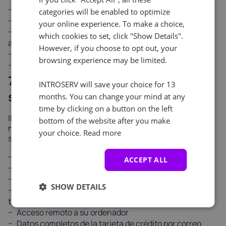
La dirección del remitente es de @INTROSERV.COM
categories will be enabled to optimize
Saludo personal utilizando su nombre registrado
your online experience. To make a choice,
No hay solicitudes de contraseñas o códigos de
which cookies to set, click "Show Details".
autenticación
However, if you choose to opt out, your
Enlaces sólo a
https://INTROSERV.COM
browsing experience may be limited.
Formato y ortografía profesionales
7.3 Lo que INTROSERV nunca
INTROSERV will save your choice for 13
solicitará
months. You can change your mind at any
time by clicking on a button on the left
INTROSERV nunca solicitará lo siguiente a través de
bottom of the website after you make
ningún canal (correo electrónico, chat, teléfono o
your choice.
Read more
soporte):
La contraseña de su cuenta
ACCEPT ALL
Códigos 2FA
Desactivación de funciones de seguridad
SHOW DETAILS
Pagos a través de criptomoneda, tarjetas de regalo o
transferencias bancarias
Acceso remoto a su ordenador
Datos completos de la tarjeta de crédito por correo