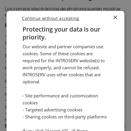
Los correos electrónicos de phishing suelen mostrar
estas características:
×
Continue without accepting
Banderas rojas - Probable Phishing:
Protecting your data is our
El remitente no pertenece al dominio
priority.
@INTROSERV.COM
Our website and partner companies use
Solicitud de contraseñas, códigos 2FA o datos de
cookies. Some of these cookies are
tarjetas.
required for the INTROSERV website(s) to
Urgencia artificial ("¡Su cuenta será suspendida en 24
work properly, and cannot be refused.
horas!")
Los enlaces no apuntan al dominio oficial
INTROSERV uses other cookies that are
INTROSERV.COM
optional.
Errores ortográficos, gramaticales o de formato
inusuales
- Site performance and customization
Archivos adjuntos o solicitudes de descarga
cookies
inesperados
- Targeted advertising cookies
Saludos genéricos ("Estimado cliente" en lugar de su
- Sharing cookies on third-party platforms
nombre)
Banderas Verdes - Emails auténticos de INTROSERV:
If you click "Accept All", all these