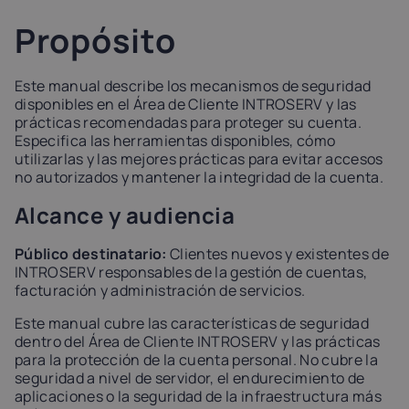
Latvia
Lithuania
Luxembou
Propósito
21%
21%
17%
Este manual describe los mecanismos de seguridad
Netherlands
Poland
Portugal
disponibles en el Área de Cliente INTROSERV y las
21%
23%
23%
prácticas recomendadas para proteger su cuenta.
Especifica las herramientas disponibles, cómo
utilizarlas y las mejores prácticas para evitar accesos
Slovakia
Slovenia
Spain
no autorizados y mantener la integridad de la cuenta.
20%
22%
21%
Alcance y audiencia
USA
Público destinatario:
Clientes nuevos y existentes de
0%
INTROSERV responsables de la gestión de cuentas,
facturación y administración de servicios.
Este manual cubre las características de seguridad
dentro del Área de Cliente INTROSERV y las prácticas
para la protección de la cuenta personal. No cubre la
seguridad a nivel de servidor, el endurecimiento de
aplicaciones o la seguridad de la infraestructura más