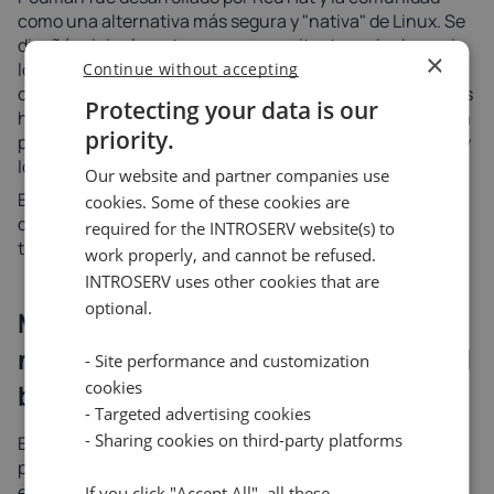
como una alternativa más segura y "nativa" de Linux. Se
diseñó originalmente con
una arquitectura sin demonio
,
×
lo que significa que no hay un demonio persistente y
Continue without accepting
centralizado. En su lugar, los contenedores son procesos
Protecting your data is our
hijos del usuario que ejecutó el comando. La base es una
priority.
profunda integración con systemd, donde las unidades y
los servicios se crean directamente.
Our website and partner companies use
Esto elimina el punto único de fallo que presenta el
cookies. Some of these cookies are
demonio raíz y se alinea mejor con el modelo Unix
required for the INTROSERV website(s) to
tradicional: "quien lanzó el proceso es su dueño".
work properly, and cannot be refused.
INTROSERV uses other cookies that are
optional.
Modo sin raíz: Los espacios de
nombres de usuario como principal
- Site performance and customization
cookies
barrera de seguridad
- Targeted advertising cookies
- Sharing cookies on third-party platforms
El modo sin raíz es esencialmente la respuesta lógica al
peligro fundamental: "¿Qué pasa si el contenedor se
escapa?".
If you click "Accept All", all these