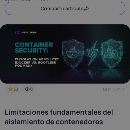
Latvia
Lithuania
Luxembou
Compartir artículo
21%
21%
17%
Netherlands
Poland
Portugal
21%
23%
23%
Slovakia
Slovenia
Spain
20%
22%
21%
USA
0%
50
0
Leer 15 min.
Limitaciones fundamentales del
aislamiento de contenedores