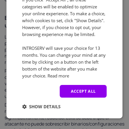
categories will be enabled to optimize
your online experience. To make a choice,
El papel de los espacios de nombres de
which cookies to set, click "Show Details".
usuario y la mitigación de daños
However, if you choose to opt out, your
browsing experience may be limited.
Los espacios de nombres de usuario aíslan UID/GID y
permiten la reasignación de UID. Por ejemplo, si un
INTROSERV will save your choice for 13
proceso dentro de un contenedor tiene UID 0 (root), ese
months. You can change your mind at any
mismo proceso se mapea a un UID sin privilegios del
rango subuid/subgid en el host.
time by clicking on a button on the left
bottom of the website after you make
Por lo tanto, incluso si un atacante dentro del
your choice.
Read more
contenedor tiene privilegios de root y logra explotar una
vulnerabilidad de tiempo de ejecución/núcleo para
escapar al nivel del host, continúa operando como un
ACCEPT ALL
usuario sin privilegios en el host.
De este modo, muchas cadenas de explotación, incluida
SHOW DETAILS
runc-escape, se rompen o tienen un impacto
significativamente reducido. Esto se debe a que el
atacante no puede sobrescribir binarios/configuraciones