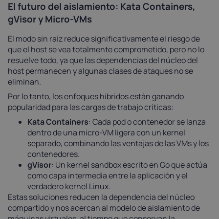
El futuro del aislamiento: Kata Containers,
gVisor y Micro-VMs
El modo sin raíz reduce significativamente el riesgo de
que el host se vea totalmente comprometido, pero no lo
resuelve todo, ya que las dependencias del núcleo del
host permanecen y algunas clases de ataques no se
eliminan.
Por lo tanto, los enfoques híbridos están ganando
popularidad para las cargas de trabajo críticas:
Kata Containers
: Cada pod o contenedor se lanza
dentro de una micro-VM ligera con un kernel
separado, combinando las ventajas de las VMs y los
contenedores.
gVisor
: Un kernel sandbox escrito en Go que actúa
como capa intermedia entre la aplicación y el
verdadero kernel Linux.
Estas soluciones reducen la dependencia del núcleo
compartido y nos acercan al modelo de aislamiento de
máquinas virtuales, al tiempo que conservan la