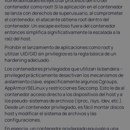
vulnerabilidades es ejecutar procesos dentro del
contenedor como root! Si la aplicación en el contenedor
se lanza con derechos de superusuario, al comprometer
el contenedor, el atacante obtiene root dentro del
contenedor. Un escape exitoso fuera del contenedor
entonces simplifica significativamente la escalada a la
raíz del host.
Prohibir el lanzamiento de aplicaciones como root y
utilizar UID/GID sin privilegios es la regla básica de un
hardening adecuado.
Los contenedores privilegiados que utilizan la bandera --
privileged prácticamente desactivan los mecanismos de
aislamiento clave, específicamente algunos Cgroups,
AppArmor/SELinux y restricciones Seccomp. Esto le da al
contenedor acceso directo a los dispositivos del host y a
los pseudo-sistemas de archivos (/proc, /sys, /dev, etc.).
Desde un contenedor privilegiado, es fácil montar discos
host y modificar el sistema de archivos y las
configuraciones.
En esencia, un contenedor privilegiado equivale a una