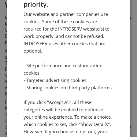
Warum INTROSERV?
priority.
Our website and partner companies use
Wir bei
INTROSERV
sind bestrebt, Ihre Erfahrungen als
cookies. Some of these cookies are
Kunde ständig zu verbessern. Wir wissen, dass eine
required for the INTROSERV website(s) to
Vielzahl von Zahlungsmethoden für Ihre
Bequemlichkeit entscheidend ist, und wir sind
work properly, and cannot be refused.
bestrebt, Ihnen den bestmöglichen Service zu bieten.
INTROSERV uses other cookies that are
Wir wissen, wie wichtig bequeme Zahlungsmethoden
optional.
sind, um unseren Kunden eine reibungslose
Transaktion zu ermöglichen. Um einen reibungslosen
- Site performance and customization
Einkauf zu gewährleisten, sind wir bestrebt, eine
cookies
Vielzahl von sicheren Optionen anzubieten, um Ihren
- Targeted advertising cookies
Wünschen gerecht zu werden. Unser Ziel ist es,
weltweit anerkannte Zahlungsarten anzubieten, die
- Sharing cookies on third-party platforms
Komfort und Sicherheit bieten.
Um den sich wandelnden Bedürfnissen unserer
If you click "Accept All", all these
Kunden gerecht zu werden, haben wir verschiedene
categories will be enabled to optimize
Zahlungsoptionen aufgenommen, die weithin
your online experience. To make a choice,
akzeptiert und vertrauenswürdig sind. Diese
which cookies to set, click "Show Details".
Zahlungsmethoden wurden sorgfältig ausgewählt, um
However, if you choose to opt out, your
sicherzustellen, dass Sie eine große Auswahl an