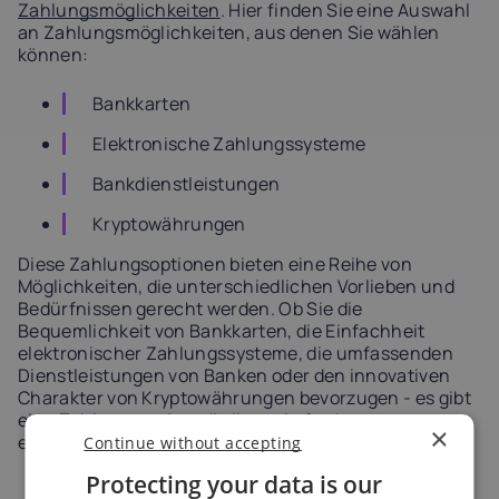
Zahlungsmöglichkeiten
. Hier finden Sie eine Auswahl
an Zahlungsmöglichkeiten, aus denen Sie wählen
können:
Bankkarten
Elektronische Zahlungssysteme
Bankdienstleistungen
Kryptowährungen
Diese Zahlungsoptionen bieten eine Reihe von
Möglichkeiten, die unterschiedlichen Vorlieben und
Bedürfnissen gerecht werden. Ob Sie die
Bequemlichkeit von Bankkarten, die Einfachheit
elektronischer Zahlungssysteme, die umfassenden
Dienstleistungen von Banken oder den innovativen
Charakter von Kryptowährungen bevorzugen - es gibt
eine Zahlungsoption, die Ihren Anforderungen
×
entspricht.
Continue without accepting
Protecting your data is our