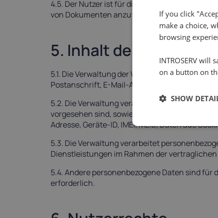
4.5. Der Nutzer ist für die Bereitstellung korr
If you click "Acce
von Dokumenten anzufordern, die die Echthei
make a choice, wh
browsing experie
5. Inhalt der Informat
INTROSERV will sa
on a button on th
5.1. Die Verwaltung der Website verarbeitet 
Postanschrift, E-Mail-Adresse, Telefonnummer, 
SHOW DETAI
5.2. Die Verwaltung verarbeitet automatisch Da
vorgesehen sind, sowie zum Zweck der Identifi
Adresse, Geräte-ID, IMEI, MEID, Daten aus Cooki
5.3. Die Verwaltung verarbeitet personenbezog
Dienstleistungen im Rahmen der vertraglichen
5.4. Andere personenbezogene Daten sind für d
erforderlich.