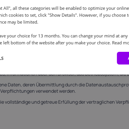
ekter personenbezogener Daten verantwortlich. Die Verwaltung ha
pt All", all these categories will be enabled to optimize your onlin
t der angegebenen personenbezogenen Daten bestätigen.
ich cookies to set, click "Show Details". However, if you choose t
nce may be limited.
ionen über die Benutzer
ve your choice for 13 months. You can change your mind at any 
e left bottom of the website after you make your choice.
Read mo
die folgenden vom Nutzer eingegebenen personenbezogenen Da
icq, skype, telegram.
LS
ten, die in den internationalen Datenaustauschprotokollen für
zierung der technischen Sitzung des Benutzers, einschließlic
es, Informationen über den Browser, das Betriebssystem, die Z
ene Daten, deren Übermittlung durch die Datenaustauschproto
 Verpflichtungen verwendet werden.
ie vollständige und getreue Erfüllung der vertraglichen Ver