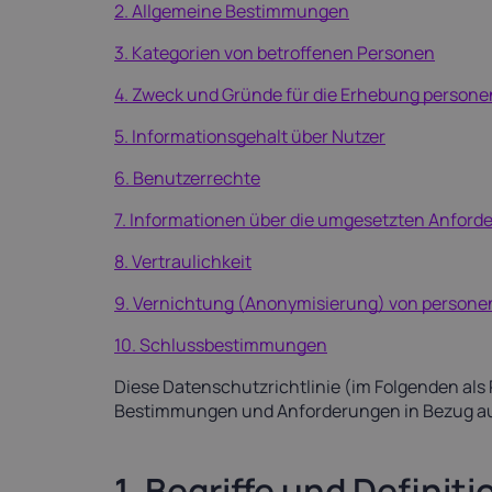
Latvia
Lithuania
2. Allgemeine Bestimmungen
21%
21%
3. Kategorien von betroffenen Personen
4. Zweck und Gründe für die Erhebung person
Netherlands
Poland
P
21%
23%
5. Informationsgehalt über Nutzer
6. Benutzerrechte
Slovakia
Slovenia
S
20%
22%
7. Informationen über die umgesetzten Anfor
8. Vertraulichkeit
USA
0%
9. Vernichtung (Anonymisierung) von person
10. Schlussbestimmungen
Diese Datenschutzrichtlinie (im Folgenden als 
Bestimmungen und Anforderungen in Bezug a
1. Begriffe und Definit