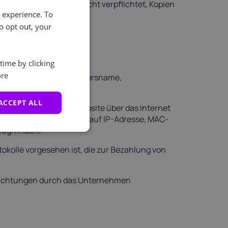
t das Recht, ist aber nicht verpflichtet, Kopien
e experience. To
o opt out, your
time by clicking
re
ten: Name, Vorname, Vatersname,
ACCEPT ALL
 den Zugriff auf die Website über das Internet
h, aber nicht beschränkt auf IP-Adresse, MAC-
ugriffszeit.
kolle vorgesehen ist, die zur Bezahlung von
pflichtungen durch das Unternehmen