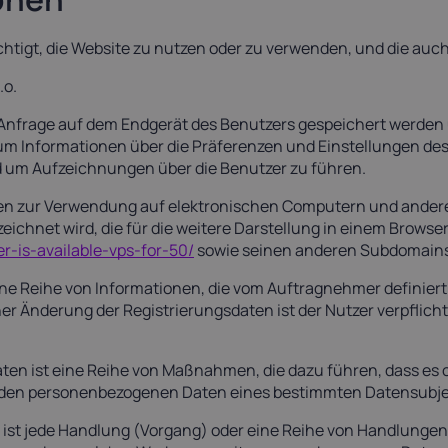
bsichtigt, die Website zu nutzen oder zu verwenden, und die a
.o.
TTP-Anfrage auf dem Endgerät des Benutzers gespeichert werde
um Informationen über die Präferenzen und Einstellungen des
d um Aufzeichnungen über die Benutzer zu führen.
men zur Verwendung auf elektronischen Computern und ander
zeichnet wird, die für die weitere Darstellung in einem Bro
r-is-available-vps-for-50/
sowie seinen anderen Subdomains
eine Reihe von Informationen, die vom Auftragnehmer definier
er Änderung der Registrierungsdaten ist der Nutzer verpflich
ten ist eine Reihe von Maßnahmen, die dazu führen, dass es
n den personenbezogenen Daten eines bestimmten Datensubj
 ist jede Handlung (Vorgang) oder eine Reihe von Handlungen 