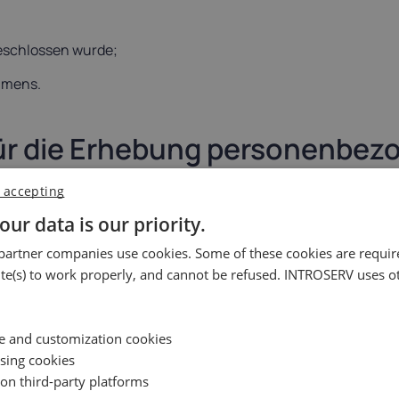
geschlossen wurde;
ehmens.
ür die Erhebung personenbez
nehmer und der entlassenen Arbeitnehmer des Unternehmens 
 accepting
 damit zusammenhängenden Rechtsakte erhoben.
our data is our priority.
 denen Verträge geschlossen wurden, werden zur Erfüllung d
artner companies use cookies. Some of these cookies are require
e(s) to work properly, and cannot be refused. INTROSERV uses ot
er Gegenparteien des Unternehmens werden zur Erfüllung der 
ce and customization cookies
 für die Rechtmäßigkeit der Bereitstellung personenbezogener
ising cookies
 on third-party platforms