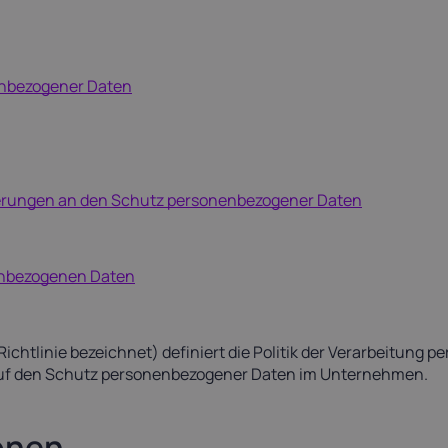
Luxembourg
Malta
17%
18%
enbezogener Daten
ortugal
Romania
23%
19%
pain
Sweden
21%
25%
derungen an den Schutz personenbezogener Daten
enbezogenen Daten
Richtlinie bezeichnet) definiert die Politik der Verarbeitung
uf den Schutz personenbezogener Daten im Unternehmen.
ionen