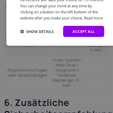
Passwörter oder
Telegram /
You can change your mind at any time by
Anmeldeinformationen
Ticket-System
Facebook
clicking on a button on the left bottom of the
(für Kundenbereich,
Messenger /
Server oder Dienste)
website after you make your choice.
Read more
E-Mail
Web-Chat /
SHOW DETAILS
ACCEPT ALL
Serverkonfigurationen
Telegram /
oder Zugangsdaten zu
Ticket-System
Facebook
Diensten
Messenger /
E-Mail
Ticket-System /
Web-Chat /
Allgemeine Anfragen
Telegramm /
-
oder Verkaufsfragen
Facebook
Messenger / E-
Mail
6. Zusätzliche