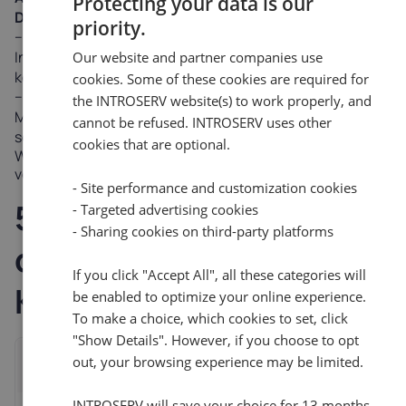
Protecting your data is our
Daten in E-Mail-Nachrichten ein.
priority.
Stellen Sie sicher, dass Anfragen nach vertraulichen
Informationen von einer
@introserv.com-Adresse
Our website and partner companies use
kommen
.
cookies. Some of these cookies are required for
Übermitteln Sie auch bei verifizierten INTROSERV-
the INTROSERV website(s) to work properly, and
Mitarbeitern vertrauliche Informationen nicht per E-Mail,
cannot be refused. INTROSERV uses other
sondern über das Ticket-System
cookies that are optional.
Wenn Sie unsicher sind, ob eine Information
vertraulich ist, verwenden Sie das Ticketsystem.
- Site performance and customization cookies
5. Zusammenfassung
- Targeted advertising cookies
- Sharing cookies on third-party platforms
der
If you click "Accept All", all these categories will
Kommunikationskanäle
be enabled to optimize your online experience.
To make a choice, which cookies to set, click
"Show Details". However, if you choose to opt
Zugelassener
Verbotene
Aktion
out, your browsing experience may be limited.
Kanal
Kanäle
Web-Chat /
INTROSERV will save your choice for 13 months.