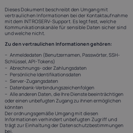
Latvia
Lithuania
Luxembou
Dieses Dokument beschreibt den Umgang mit
21%
21%
17%
vertraulichen Informationen bei der Kontaktaufnahme
mit dem INTROSERV-Support. Es legt fest, welche
Kommunikationskanäle für sensible Daten sicher sind
Netherlands
Poland
Portugal
und welche nicht.
21%
23%
23%
Zu den vertraulichen Informationen gehören:
Anmeldedaten (Benutzernamen, Passwörter, SSH-
Slovakia
Slovenia
Spain
Schlüssel, API-Tokens)
20%
22%
21%
Abrechnungs- oder Zahlungsdaten
Persönliche Identifikationsdaten
USA
Server-Zugangsdaten
0%
Datenbank-Verbindungszeichenfolgen
Alle anderen Daten, die Ihre Dienste beeinträchtigen
oder einen unbefugten Zugang zu ihnen ermöglichen
könnten
Der ordnungsgemäße Umgang mit diesen
Informationen verhindert unbefugten Zugriff und
trägt zur Einhaltung der Datenschutzbestimmungen
bei.