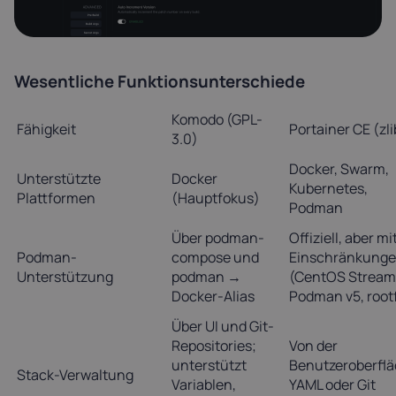
Wesentliche Funktionsunterschiede
Komodo (GPL-
Fähigkeit
Portainer CE (zli
3.0)
Docker, Swarm,
Unterstützte
Docker
Kubernetes,
Plattformen
(Hauptfokus)
Podman
Über podman-
Offiziell, aber mi
Podman-
compose und
Einschränkung
Unterstützung
podman →
(CentOS Stream
Docker-Alias
Podman v5, root
Über UI und Git-
Repositories;
Von der
unterstützt
Benutzeroberflä
Stack-Verwaltung
Variablen,
YAML oder Git