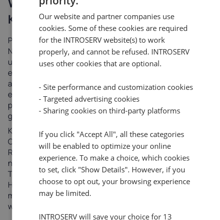
priority.
Wer steckt hinter Portainer CE und
Our website and partner companies use
Komodo?
cookies. Some of these cookies are required
for the INTROSERV website(s) to work
Portainer.io ist ein kommerzielles Unternehmen, das in
Neuseeland gegründet wurde. Öffentliche Ressourcen
properly, and cannot be refused. INTROSERV
und das Profil des Gründers Neil Cresswell bestätigen
uses other cookies that are optional.
einen Unternehmensfokus und eine Ausrichtung auf
ausgereifte Infrastrukturlösungen. Das Unternehmen
- Site performance and customization cookies
entwickelt beide Produktzweige - CE und Business -
- Targeted advertising cookies
parallel und wahrt dabei Transparenz und Offenheit
- Sharing cookies on third-party platforms
gegenüber der Community.
Komodo hingegen entwickelt sich als völlig offenes
If you click "Accept All", all these categories
Community-Projekt unter dem Dach von moghtech. Das
will be enabled to optimize your online
Repository wird aktiv aktualisiert und zeigt die Arbeit an
experience. To make a choice, which cookies
neuen Versionen und offene Diskussionen im Issue
to set, click "Show Details". However, if you
Tracker. Das Projekt hat keinen kommerziellen
choose to opt out, your browsing experience
Hintergrund, was es für Organisationen interessant
may be limited.
macht, die Lizenzen und Einschränkungen vermeiden
wollen.
INTROSERV will save your choice for 13