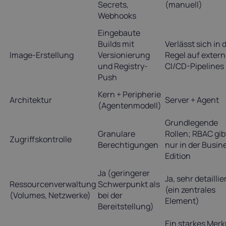
Secrets,
(manuell)
Webhooks
Eingebaute
Builds mit
Verlässt sich in 
Image-Erstellung
Versionierung
Regel auf exter
und Registry-
CI/CD-Pipelines
Push
Kern + Peripherie
Architektur
Server + Agent
(Agentenmodell)
Grundlegende
Granulare
Rollen; RBAC gib
Zugriffskontrolle
Berechtigungen
nur in der Busin
Edition
Ja (geringerer
Ja, sehr detaillie
Ressourcenverwaltung
Schwerpunkt als
(ein zentrales
(Volumes, Netzwerke)
bei der
Element)
Bereitstellung)
Ein starkes Mer