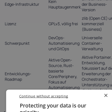
Kein
Edge-Infrastruktur
der Business-
Hauptaugenmerk
Version
zlib (Open CE) u
Lizenz
GPLv3, völlig frei
kommerziell
(Business)
DevOps-
Universelle
Schwerpunkt
Automatisierung
Container-
und GitOps
Verwaltung
Aktive Portainer.
Aktive Open-
Entwicklung,
Source, Rust-
fokussiert auf di
basierte
Entwicklungs-
Erweiterung der
Core/Periphery,
Roadmap
Orchestrator-
Fokus auf
Unterstützung 
Automatisierung
die Vereinfachu
und DevSecOps.
×
von GitOps.
Continue without accepting
Protecting your data is our