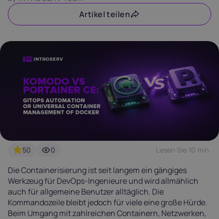
Latvia
Lithuania
Luxembou
Artikel teilen
21%
21%
17%
Netherlands
Poland
Portugal
21%
23%
23%
Slovakia
Slovenia
Spain
20%
22%
21%
USA
0%
50
0
Lesen Sie 10 min.
Die Containerisierung ist seit langem ein gängiges
Werkzeug für DevOps-Ingenieure und wird allmählich
auch für allgemeine Benutzer alltäglich. Die
Kommandozeile bleibt jedoch für viele eine große Hürde.
Beim Umgang mit zahlreichen Containern, Netzwerken,