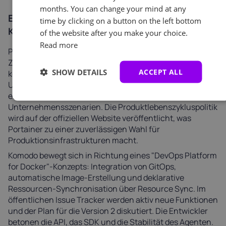
months. You can change your mind at any
Entwicklungsfahrpläne für Portainer und
time by clicking on a button on the left bottom
Komodo
of the website after you make your choice.
Read more
Portainer CE entwickelt sich innerhalb des 2.33 LTS
Zweiges weiter. Das Unternehmen veröffentlicht
SHOW DETAILS
ACCEPT ALL
kontinuierlich kleinere Updates, verbessert die
Unterstützung von Podman und Kubernetes und
erweitert die Dokumentation für
Unternehmensszenarien. Die Produktlebenszykluspolitik
wird auf der offiziellen Website veröffentlicht, was
Portainer zu einer zuverlässigen Wahl für
Produktionsinfrastrukturen macht.
Komodo bewegt sich in Richtung eines "DevOps Platform
for Docker"-Konzepts: Integration von GitOps,
automatische Image-Erstellung und deklarative
Ressourcen-Synchronisation über Resource Sync. Im
öffentlichen Issue Tracker werden aktiv neue Funktionen
und der Plan für die Version 2 diskutiert. Die Entwickler
betonen die API, das SDK und die Stabilität des Agenten.