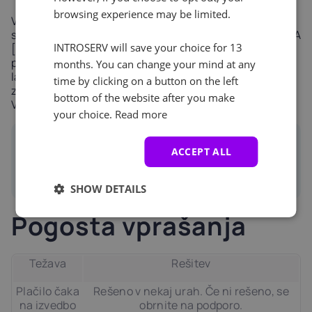
browsing experience may be limited.
Vračila v stanje računa se prikažejo kot ločeni vnosi v
seznamu računov v obliki "VRAČILNI RAČUN IZ RAČUNA
INTROSERV will save your choice for 13
[številka]". Čas obdelave je odvisen od vašega
ponudnika plačilnih storitev. Pri bančnih karticah
months. You can change your mind at any
lahko povračila trajajo več delovnih dni. Če želite
time by clicking on a button on the left
zahtevati vračilo, se obrnite na podporo prek razdelka
bottom of the website after you make
Vstopnice in navedite številko računa in razlog.
your choice.
Read more
Info
ACCEPT ALL
Povračila obdela ekipa za podporo, po zaključku
pa se prikažejo v zgodovini računov.
SHOW DETAILS
Pogosta vprašanja
Težava
Rešitev
Plačilo čaka
Rešeno v nekaj urah. Če ni rešeno, se
na izvedbo
obrnite na podporo.