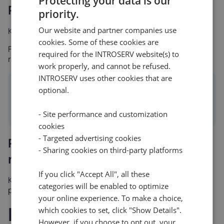
Protecting your data is our
Prenos računov
priority.
Our website and partner companies use
Kliknite ☰ →
Pridobi račun
cookies. Some of these cookies are
Format datoteke: V imenu datoteke navedite številko
required for the INTROSERV website(s) to
računa v formatu PDF.
work properly, and cannot be refused.
INTROSERV uses other cookies that are
Info
optional.
PDF je na voljo samo za plačane račune.
Neplačani računi ne ustvarjajo dokumentov PDF.
- Site performance and customization
cookies
- Targeted advertising cookies
Prenos ponudbe (za neplačane
- Sharing cookies on third-party platforms
račune)
If you click "Accept All", all these
Kliknite ☰ →
Prenesi ponudbo,
da dobite dokument
categories will be enabled to optimize
ponudbe za neplačane račune.
your online experience. To make a choice,
Povračila
which cookies to set, click "Show Details".
However, if you choose to opt out, your