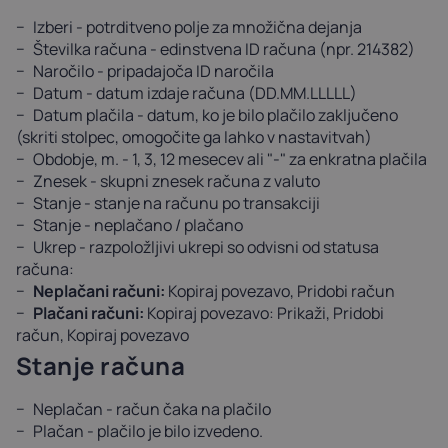
Izberi - potrditveno polje za množična dejanja
Številka računa - edinstvena ID računa (npr. 214382)
Naročilo - pripadajoča ID naročila
Datum - datum izdaje računa (DD.MM.LLLLL)
Datum plačila - datum, ko je bilo plačilo zaključeno
(skriti stolpec, omogočite ga lahko v nastavitvah)
Obdobje, m. - 1, 3, 12 mesecev ali "-" za enkratna plačila
Znesek - skupni znesek računa z valuto
Stanje - stanje na računu po transakciji
Stanje - neplačano / plačano
Ukrep - razpoložljivi ukrepi so odvisni od statusa
računa:
Neplačani računi:
Kopiraj povezavo, Pridobi račun
Plačani računi:
Kopiraj povezavo: Prikaži, Pridobi
račun, Kopiraj povezavo
Stanje računa
Neplačan - račun čaka na plačilo
Plačan - plačilo je bilo izvedeno.