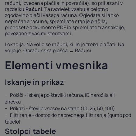
računi, izvedena plačila in povračila), so prikazani v
Latvia
Lithuania
Luxembou
razdelku
Računi
. Ta razdelek vsebuje celotno
21%
21%
17%
zgodovino plačil vašega računa. Ogledate si lahko
neplačane račune, spremljate stanje plačila,
prenesete dokumente PDF in spremljate transakcije,
Netherlands
Poland
Portugal
povezane z vašimi storitvami.
21%
23%
23%
Lokacija: Na voljo so računi, ki jih je treba plačati: Na
voljo je: Obračunska plošča → Računi
Slovakia
Slovenia
Spain
Elementi vmesnika
20%
22%
21%
Iskanje in prikaz
USA
0%
Poišči - iskanje po številki računa, ID naročila ali
znesku
Prikaži - število vnosov na stran (10, 25, 50, 100)
Filtriranje - dostop do naprednega filtriranja (gumb pod
tabelo)
Stolpci tabele