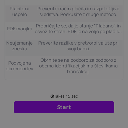
Plačilo ni
Preverite način plačila in razpoložljiva
uspelo
sredstva. Poskusite z drugo metodo.
Prepričajte se, da je stanje "Plačano", in
PDF manjka
osvežite stran. PDF je na voljo po plačilu.
Neujemanje
Preverite razlike v pretvorbi valute pri
zneska
svoji banki.
Obrnite se na podporo za podporo z
Podvojena
obema identifikacijskima številkama
obremenitev
transakcij.