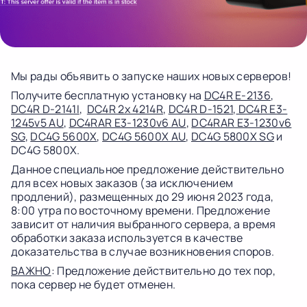
Мы рады объявить о запуске наших новых серверов!
Получите бесплатную установку на
DC4R E-2136
,
DC4R D-2141I
,
DC4R 2x 4214R
,
DC4R D-1521
,
DC4R E3-
1245v5 AU
,
DC4RAR E3-1230v6 AU
,
DC4RAR E3-1230v6
SG
,
DC4G 5600X
,
DC4G 5600X AU
,
DC4G 5800X SG
и
DC4G 5800X.
Данное специальное предложение действительно
для всех новых заказов (за исключением
продлений), размещенных до 29 июня 2023 года,
8:00 утра по восточному времени. Предложение
зависит от наличия выбранного сервера, а время
обработки заказа используется в качестве
доказательства в случае возникновения споров.
ВАЖНО
: Предложение действительно до тех пор,
пока сервер не будет отменен.