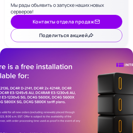
Мы рады объявить о запуске наших новых
Latvia
Lithuania
Luxembou
серверов!
21%
21%
17%
Контакты отдела продаж
Netherlands
Poland
Portugal
Поделиться акцией
21%
23%
23%
Slovakia
Slovenia
Spain
20%
22%
21%
USA
0%