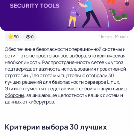
Latvia
Lithuania
Luxembou
21%
21%
17%
Netherlands
Poland
Portugal
50
0
Читать 19 мин.
21%
23%
23%
Обеспечение безопасности операционной системы и
сети — это не просто вопрос выбора, это критическая
Slovakia
Slovenia
Spain
необходимость. Распространенность сетевых угроз
20%
22%
21%
подтверждает важность использования проактивной
стратегии. Для этого мы тщательно отобрали 30
USA
лучших решений для безопасности серверов Linux.
0%
Эти инструменты представляют собой мощную
линию
обороны
, защищающие целостность ваших систем и
данных от киберугроз.
Критерии выбора 30 лучших