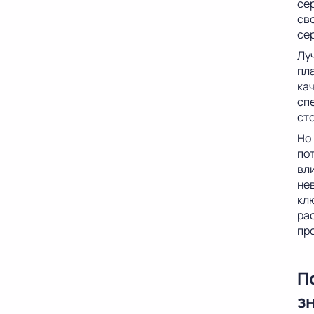
се
сво
се
Лу
пл
ка
сп
ст
Но
пот
вл
не
кл
ра
пр
П
з