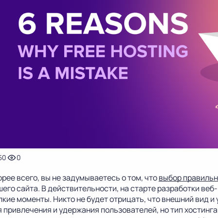
Luxembourg
Malta
17%
18%
ortugal
Romania
23%
19%
pain
Sweden
21%
25%
50
0
рее всего, вы не задумываетесь о том, что
выбор правильн
шего сайта. В действительности, на старте разработки ве
лкие моменты. Никто не будет отрицать, что внешний вид 
я привлечения и удержания пользователей, но тип хостинга