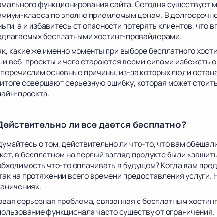
рмального функционирования сайта. Сегодня существует 
емиум-класса по вполне приемлемым ценам. В долгосрочно
ьги, а и избавитесь от опасности потерять клиентов, что 
едлагаемых бесплатными хостинг-провайдерами.
ак, какие же именно моменты при выборе бесплатного хости
ши веб-проекты и чего стараются всеми силами избежать 
 перечислим основные причины, из-за которых люди остан
в итоге совершают серьезную ошибку, которая может стоить
лайн-проекта.
 Действительно ли все дается бесплатно?
умайтесь о том, действительно ли что-то, что вам обещали
жет, в бесплатном на первый взгляд продукте были «зашит
обходимость что-то оплачивать в будущем? Когда вам пред
 так на протяжении всего времени предоставления услуги. 
раничениях.
рвая серьезная проблема, связанная с бесплатным хостинго
пользование функционала часто существуют ограничения. К