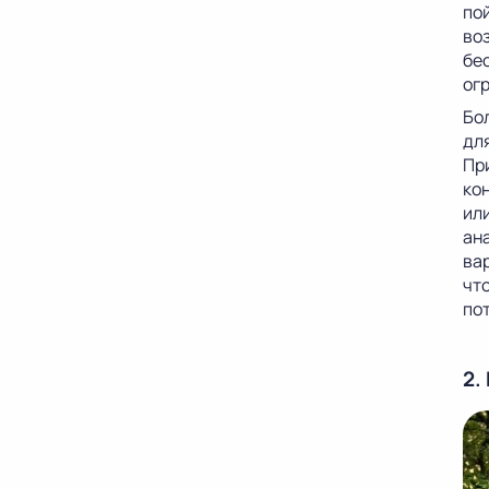
по
во
бе
ог
Бо
для
Пр
ко
ил
ан
вар
чт
пот
2.