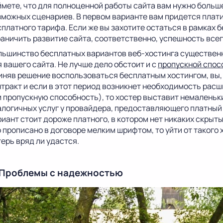
ймете, что для полноценной работы сайта вам нужно больше
зможных сценариев. В первом варианте вам придется плати
сплатного тарифа. Если же вы захотите остаться в рамках 
раничить развитие сайта, соответственно, успешность всег
льшинство бесплатных вариантов веб-хостинга существенн
 вашего сайта. Не лучше дело обстоит и с
пропускной спо
иняв решение воспользоваться бесплатным хостингом, вы,
нтракт и если в этот период возникнет необходимость рас
и пропускную способность), то хостер выставит немаленьк
алогичных услуг у провайдера, предоставляющего платный 
иант стоит дороже платного, в котором нет никаких скрыты
о прописано в договоре мелким шрифтом, то уйти от таког
ерь вряд ли удастся.
 Проблемы с надежностью