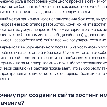
рьезную роль в построении успешного проекта в сети. Мног
их сайтов бесплатный хостинг, но как известно, скупой пл
рьезные ограничения и дальнейшие неприятности.
чший метод рационального использования бюджета, выделе
анирование всех этапов разработки. Конечно, найти доступ
чественные услуги непросто. Одним из вариантов экономии
ециалистов (программистов, веб-дизайнеров) удаленно из 
оимость разработки веб-сайта весьма популярен, хотя и не
 вернемся к выбору надежного поставщика хостинговых усл
ребности вашего онлайн-бизнеса. С учетом того, что особе
ияют на сайт, соответственно, и на ваш бизнес, мы реком
верными шагами, совершаемыми при выборе поставщика усл
ючевой ошибкой? Практика показывает, что выбор бесплатн
спространенная ошибка, которую совершает большинство к
оекта.
очему при создании сайта хостинг и
начение?