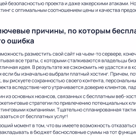
щей безопасностью проекта и даже хакерскими атаками. Но 
стинг с оптимальным соотношением цены и качества предо
лючевые причины, по которым беспла
то ошибка
зможность разместить свой сайт на чьем-то сервере, коне
итывая все траты, с которыми сталкиваются владельцы бизн
тличная идея. В результате же сэкономить не удастся и в 
м если бы изначально выбрали платный хостинг. Причем, по
к, вы рискуете сохранностью своего контента, персональн
оекта вследствие чего утрачивается доверие клиентов, пад
ин из основных нюансов, связанных с бесплатным веб-хос
ркетинговые стратегии по привлечению потенциальных кли
стинговыми компаниями. Тщательно спланированная тактика
азаться от бесплатных услуг!
роший момент в том, что вы имеете возможность отказаться
 закладывать в бюджет баснословные суммы на тот функцио