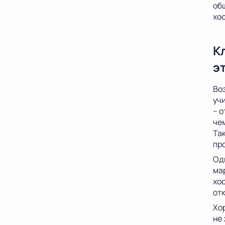
об
хо
К
э
Во
уч
– о
че
Та
пр
Од
ма
хо
отк
Хо
не