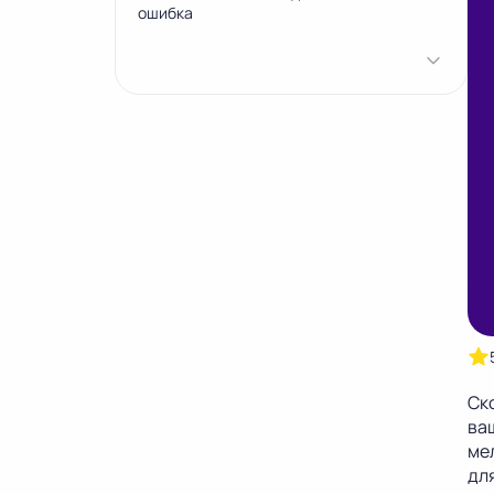
Latvia
Lithuania
ошибка
21%
21%
Netherlands
Poland
P
1. Действительно ли все дается
21%
23%
бесплатно?
2. Проблемы с надежностью
Slovakia
Slovenia
S
20%
22%
3. Вы не сможете перенести свой сайт
4. У вас нет доступа к управлению
USA
сервером
0%
5. Ваш сайт будет выглядеть
непрофессионально
6. У вас возникнут проблемы с SEO-
Ско
продвижением
ва
ме
дл