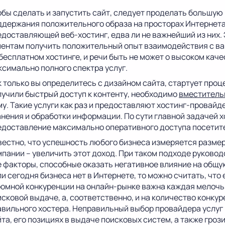
обы сделать и запустить сайт, следует проделать большую
ддержания положительного образа на просторах Интернета,
едоставляющей веб-хостинг, едва ли не важнейший из них.
иентам получить положительный опыт взаимодействия с ва
 бесплатном хостинге, и речи быть не может о высоком ка
ксимально полного спектра услуг.
 только вы определитесь с дизайном сайта, стартует проц
лучили быстрый доступ к контенту, необходимо
вместитель
му. Такие услуги как раз и предоставляют хостинг-провайд
анения и обработки информации. По сути главной задачей 
едоставление максимально оперативного доступа посетител
вестно, что успешность любого бизнеса измеряется разме
мпании – увеличить этот доход. При таком подходе руково
е факторы, способные оказать негативное влияние на общу
и сегодня бизнеса нет в Интернете, то можно считать, что
ромной конкуренции на онлайн-рынке важна каждая мелочь,
сковой выдаче, а, соответственно, и на количество конкур
авильного хостера. Неправильный выбор провайдера услуг
йта, его позициях в выдаче поисковых систем, а также гро