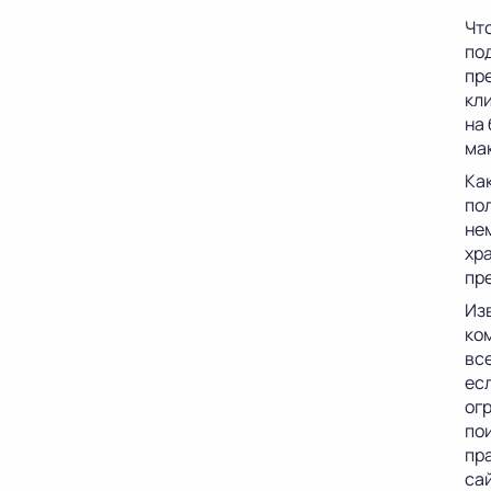
Чт
по
пр
кл
на
ма
Как
по
не
хр
пр
Из
ко
вс
есл
ог
пои
пр
са