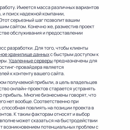
 работу. Имеется масса различных вариантов
 и поиск надежной компании,
 Этот серьезный шаг позволит вашим
шим сайтом. Конечно же, разместив проект
честве обслуживания и предоставлении
есс разработки. Для того, чтобы клиенты
ное хранилище данных
с быстрым доступом к
еры.
Удаленные серверы
предназначены для
хостинг-провайдера является
ей к контенту вашего сайта.
ром получаемой прибыли, а цель владельцев
дство онлайн-проектов старается устранять
ю прибыль. Многие бизнесмены говорят, что
 его нет вообще. Соответственно при
 способная повлиять на позиции проекта в
ентов. К таким факторам относят и выбор
 вполне может сказаться на быстродействии
зит возникновением потенциальных проблем с