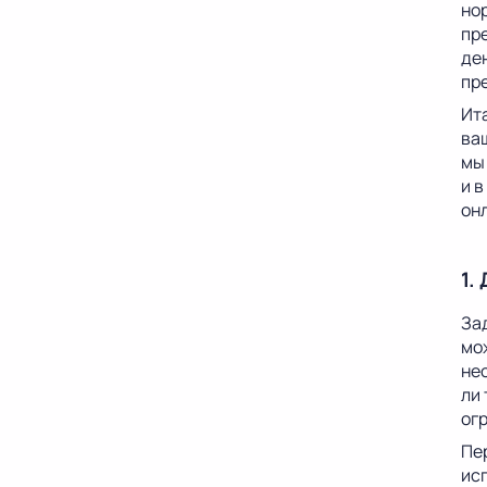
но
пр
ден
пр
Ит
ва
мы
и 
он
1.
Зад
мо
не
ли
ог
Пе
ис