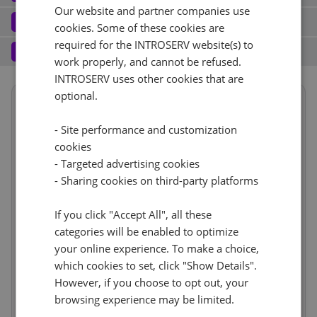
Our website and partner companies use
Port (1)
See all
Software
3
cookies. Some of these cookies are
Operating system (7)
See all
required for the INTROSERV website(s) to
1 Gbps - 20TB Ruchu
+ €0.00
Services
4
work properly, and cannot be refused.
Backup service (7)
See all
AlmaLinux (3)
+ €0.00
INTROSERV uses other cookies that are
IPv4
optional.
Summary
AlmaLinux 8.x
Nie
+ €0.00
1
+ €0.00/m.
Term length
1 miesiąc
€330.97
- Site performance and customization
VLAN (1)
See all
Location
USA, USA - GA (Atlanta)
1d
RDS
cookies
CloudBox (8)
See all
Hardware
incl
- Targeted advertising cookies
Reset
1Gbps
+ €0.00
0
+ €0.00/m.
- Sharing cookies on third-party platforms
Network
incl
Nie
+ €0.00
Web control panel (10)
See all
IP-KVM (1)
See all
Software
incl
If you click "Accept All", all these
Services
incl
categories will be enabled to optimize
IP-KVM na żądanie
+ €0.00
your online experience. To make a choice,
Price
€356.96
Cancel
Reset (
)
Setup fees
which cookies to set, click "Show Details".
€0.00
Discount
- €0.00
However, if you choose to opt out, your
VAT 0%
€0.00
(change)
browsing experience may be limited.