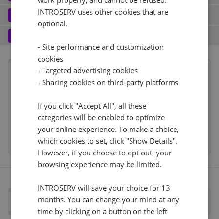
work properly, and cannot be refused.
Port (2)
See all
INTROSERV uses other cookies that are
Software
3
optional.
Operating system (7)
See all
10 Gb/s - 20 TB Ruchu
+ €0.00
Services
4
- Site performance and customization
Backup service (7)
See all
AlmaLinux (3)
+ €0.00
IPv4
cookies
Summary
- Targeted advertising cookies
AlmaLinux 8.x
Reset
Nie
+ €0.00
1
+ €0.00/m.
- Sharing cookies on third-party platforms
Location
USA, USA - FL (Tampa)
1d
VLAN (1)
See all
Hardware
RDS
If you click "Accept All", all these
CloudBox (8)
See all
Network
10Gbps VLAN
+ €0.00
categories will be enabled to optimize
0
+ €0.00/m.
Software
your online experience. To make a choice,
Nie
+ €0.00
Cancel
Reset (
)
Web control panel (11)
See all
IP-KVM (1)
See all
Services
which cookies to set, click "Show Details".
However, if you choose to opt out, your
IP-KVM na żądanie
+ €0.00
browsing experience may be limited.
INTROSERV will save your choice for 13
months. You can change your mind at any
Pełna specyfikacja
time by clicking on a button on the left