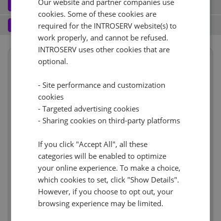
Our website and partner companies use
Software
3
cookies. Some of these cookies are
Operating system (7)
See all
1 Gbps - 20TB Ruchu
+ €0.00
Services
4
required for the INTROSERV website(s) to
work properly, and cannot be refused.
Backup service (7)
See all
AlmaLinux (3)
+ €0.00
IPv4
INTROSERV uses other cookies that are
Summary
AlmaLinux 8.x
optional.
Nie
+ €0.00
1
+ €0.00/m.
Term length
1 miesiąc
€492.47
VLAN (1)
See all
- Site performance and customization
Location
USA, USA - FL (Tampa)
RDS
cookies
CloudBox (8)
See all
Hardware
incl
1Gbps
+ €0.00
- Targeted advertising cookies
Reset
0
+ €0.00/m.
Network
incl
Nie
- Sharing cookies on third-party platforms
+ €0.00
Web control panel (11)
See all
IP-KVM (1)
See all
Software
incl
Services
If you click "Accept All", all these
incl
IP-KVM na żądanie
+ €0.00
categories will be enabled to optimize
Price
€492.47
your online experience. To make a choice,
Cancel
Reset (
)
Setup fees
€0.00
which cookies to set, click "Show Details".
Discount
- €0.00
However, if you choose to opt out, your
VAT 0%
€0.00
(change)
browsing experience may be limited.
Total
€492.47