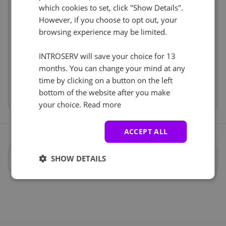
Software
incl
which cookies to set, click "Show Details".
Nie
+ €0.00
However, if you choose to opt out, your
Services
incl
IP-KVM (1)
browsing experience may be limited.
See all
Price
€86.00
Setup fees
€45.00
IP-KVM
INTROSERV will save your choice for 13
+ €0.00
Discount
- €0.00
months. You can change your mind at any
VAT 0%
€0.00
(change)
time by clicking on a button on the left
Total
€131.00
bottom of the website after you make
your choice.
Read more
ACCEPT ALL
Pełna specyfikacja
SHOW DETAILS