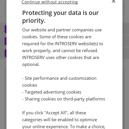
×
Continue without accepting
Nie
Protecting your data is our
priority.
Hardware RAID 1 BBU
Hardware RAID 0 BBU
Network
2
Our website and partner companies use
cookies. Some of these cookies are
Port (3)
See all
Software
3
required for the INTROSERV website(s) to
Operating system (11)
See all
work properly, and cannot be refused.
1 Gbps - Bez pomiarów
+ €0.00
Services
4
INTROSERV uses other cookies that are
Backup service (7)
See all
CentOS (2)
+ €0.00
optional.
IPv4
CentOS Stream 9
Nie
+ €0.00
Summary
- Site performance and customization
Reset
1
+ €0.00/m.
cookies
Term length
1 miesiąc
€80.00
RDS
- Targeted advertising cookies
Reset
IPv6
See all
CloudBox (7)
See all
Location
Europa, Holandia
- Sharing cookies on third-party platforms
(Amsterdam)
0
+ €0.00/m.
/64 Network
+ €0.00
Nie
1d
+ €0.00
If you click "Accept All", all these
Web control panel (9)
See all
Hardware
€6.00
categories will be enabled to optimize
VLAN (4)
See all
Network
incl
your online experience. To make a choice,
Cancel
Reset (
1
)