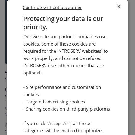
×
Continue without accepting
Protecting your data is our
priority.
Our website and partner companies use
cookies. Some of these cookies are
required for the INTROSERV website(s) to
work properly, and cannot be refused.
INTROSERV uses other cookies that are
5. Kliknij przycisk "
Potwierdź
" obok opcji "Potwierdź
optional.
hasłem połączenia", aby rozpocząć proces weryfikacji.
- Site performance and customization
6. Otrzymasz automatyczne połączenie na podany
cookies
numer. Nie odbieraj połączenia. Po kliknięciu
"
Potwierdź
" poniżej pojawi się pole. Wpisz ostatnie 4
- Targeted advertising cookies
cyfry liczby dyktowanej przez robota (używaj tylko
- Sharing cookies on third-party platforms
cyfr).
If you click "Accept All", all these
7. Jeśli używasz telefonu stacjonarnego, podnieś
słuchawkę, aby usłyszeć 4 cyfry dyktowane przez
categories will be enabled to optimize