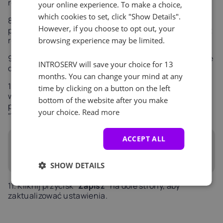
robota i wpisz je w polu.
your online experience. To make a choice,
which cookies to set, click "Show Details".
8. Jeśli połączenie nie przejdzie, użyj bramy wtórnej:
However, if you choose to opt out, your
podnieś telefon, aby usłyszeć 4 cyfry dyktowane przez
robota i je wpisz.
browsing experience may be limited.
9. Jeśli obie metody się nie powiedą, utwórz zgłoszenie
INTROSERV will save your choice for 13
do supportu.
months. You can change your mind at any
10. Postępuj zgodnie z dodatkowymi monitami
time by clicking on a button on the left
weryfikacji, które się pojawią. Po pomyślnym
bottom of the website after you make
potwierdzeniu wyświetli się zielona wiadomość
your choice.
Read more
"
Telefon zweryfikowany
".
ACCEPT ALL
SHOW DETAILS
11. Kliknij przycisk "
Zapisz
" na dole strony, aby
zaktualizować ustawienia.