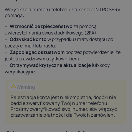
Latvia
Lithuania
Luxembou
Weryfikacja numeru telefonu na koncie INTROSERV
21%
21%
17%
pomaga:
Wzmocnić bezpieczeństwo
za pomocą
Netherlands
Poland
Portugal
uwierzytelniania dwuskładnikowego (2FA).
21%
23%
23%
Odzyskać konto
w przypadku utraty dostępu do
poczty e-mail lub hasła.
Zapobiegać oszustwom
poprzez potwierdzenie, że
Slovakia
Slovenia
Spain
jesteś prawdziwym użytkownikiem.
20%
22%
21%
Otrzymywać krytyczne aktualizacje
lub kody
weryfikacyjne.
USA
0%
Warning
Rejestracja konta jest niekompletna, dopóki nie
będzie zweryfikowany Twój numer telefonu.
Prosimy zweryfikować swój numer, aby włączyć
przetwarzanie płatności dla Twoich zamówień.