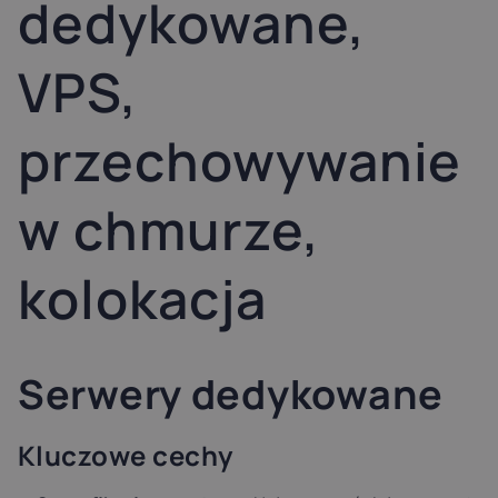
dedykowane,
Latvia
Lithuania
Luxembou
21%
21%
17%
VPS,
Netherlands
Poland
Portugal
przechowywanie
21%
23%
23%
w chmurze,
Slovakia
Slovenia
Spain
20%
22%
21%
kolokacja
USA
0%
Serwery dedykowane
Kluczowe cechy