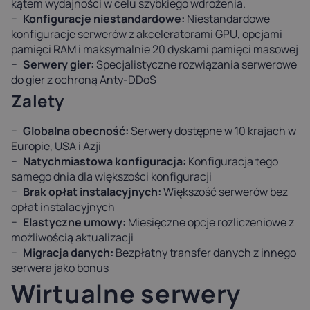
kątem wydajności w celu szybkiego wdrożenia.
Konfiguracje niestandardowe:
Niestandardowe
konfiguracje serwerów z akceleratorami GPU, opcjami
pamięci RAM i maksymalnie 20 dyskami pamięci masowej
Serwery gier:
Specjalistyczne rozwiązania serwerowe
do gier z ochroną Anty-DDoS
Zalety
Globalna obecność:
Serwery dostępne w 10 krajach w
Europie, USA i Azji
Natychmiastowa konfiguracja:
Konfiguracja tego
samego dnia dla większości konfiguracji
Brak opłat instalacyjnych:
Większość serwerów bez
opłat instalacyjnych
Elastyczne umowy:
Miesięczne opcje rozliczeniowe z
możliwością aktualizacji
Migracja danych:
Bezpłatny transfer danych z innego
serwera jako bonus
Wirtualne serwery