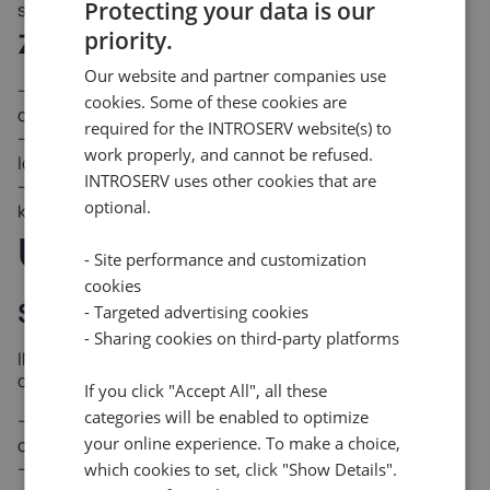
Protecting your data is our
serwerowymi w celu usprawnienia operacji cyfrowych
priority.
Zalety
Our website and partner companies use
Bezpieczne środowisko przechowywania krytycznych
cookies. Some of these cookies are
danych biznesowych
required for the INTROSERV website(s) to
Zdalny dostęp do przechowywanych danych z wielu
work properly, and cannot be refused.
lokalizacji
INTROSERV uses other cookies that are
Dodatkowa przestrzeń dyskowa do celów tworzenia
optional.
kopii zapasowych
Usługi kolokacji
- Site performance and customization
cookies
Składniki usługi
- Targeted advertising cookies
- Sharing cookies on third-party platforms
INTROSERV działa w certyfikowanych centrach
danych, które zapewniają
If you click "Accept All", all these
categories will be enabled to optimize
Infrastrukturę: Wysoką przepustowość, wydajność,
your online experience. To make a choice,
odporność i szybkość połączeń
Bezpieczeństwo: Fizyczne bezpieczeństwo serwerów i
which cookies to set, click "Show Details".