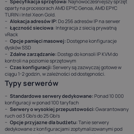
Specyfikacja sprzętowa:
Najnowocześniejszy sprzęt
oparty na procesorach AMD EPYC Genoa, AMD EPYC
TURIN i Intel Xeon Gold.
Alokacja adresów IP:
Do 256 adresów IP na serwer
Łączność sieciowa
: Integracja z siecią prywatną
vRack
Opcje pamięci masowej:
Dostępne konfiguracje
dysków SSD
Zdalne zarządzanie:
Dostęp do konsoli IP KVM do
kontroli na poziomie sprzętowym
Czas konfiguracji:
Serwery są zazwyczaj gotowe w
ciągu 1-2 godzin, w zależności od dostępności.
Typy serwerów
Standardowe serwery dedykowane:
Ponad 10 000
konfiguracji w ponad 100 taryfach
Serwery o wysokiej przepustowości:
Gwarantowany
ruch od 3 Gb/s do 25 Gb/s
Opcje przyjazne dla budżetu:
Tanie serwery
dedykowane z konfiguracjami zoptymalizowanymi pod