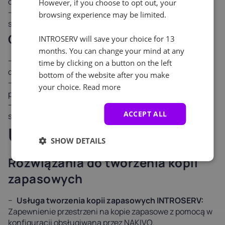
ochronę prawną
However, if you choose to opt out, your
Udogodnienia: Nowoczesny, niezawodny, wydajny
browsing experience may be limited.
sprzęt i dostrojona infrastruktura
Grupa docelowa
INTROSERV will save your choice for 13
months. You can change your mind at any
Firmy wymagające dedykowanej przestrzeni fizycznej
time by clicking on a button on the left
dla swojego sprzętu
bottom of the website after you make
Firmy wymagające gwarantowanego czasu pracy i
your choice.
Read more
profesjonalnego zarządzania obiektem
Użytkownicy wymagający bezpośredniej kontroli
ACCEPT ALL
sprzętu z infrastrukturą klasy centrum danych
Usługi dodatkowe
SHOW DETAILS
Rozwiązania do tworzenia kopii
zapasowych
Usługa tworzenia kopii zapasowych INTROSERV:
Zapewnienie przestrzeni na kopie zapasowe z pomocą w
konfiguracji obsługiwaną przez NAKIVO.