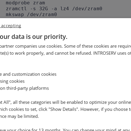
modprobe zram

zramctl -s 32G -a lz4 /dev/zram0

mkswap /dev/zram0

swapon /dev/zram0 -p 10

 accepting
our data is our priority.
artner companies use cookies. Some of these cookies are require
Successivamente, configura la
creazione automatica del
e(s) to work properly, and cannot be refused. INTROSERV uses ot
ce and customization cookies
echo "zram" > /etc/modules-load.d/zram.con
ising cookies
echo "zram" > /etc/modules-load.d/zram.co
 on third-party platforms
pt All", all these categories will be enabled to optimize your onlin
ich cookies to set, click "Show Details". However, if you choose t
nce may be limited.
ve your choice for 13 months. You can change your mind at any 