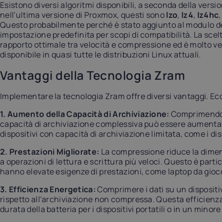
Luxembourg
Malta
Esistono diversi algoritmi disponibili, a seconda della vers
17%
18%
nell'ultima versione di Proxmox, questi sono
lzo
,
lz4
,
lz4hc
Questo probabilmente perché è stato aggiunto al modulo de
impostazione predefinita per scopi di compatibilità. La scel
ortugal
Romania
rapporto ottimale tra velocità e compressione ed è molto v
23%
19%
disponibile in quasi tutte le distribuzioni Linux attuali.
Vantaggi della Tecnologia Zram
pain
Sweden
21%
25%
Implementare la tecnologia Zram offre diversi vantaggi. Ec
1. Aumento della Capacità di Archiviazione:
Comprimendo i
capacità di archiviazione complessiva può essere aumentat
dispositivi con capacità di archiviazione limitata, come i dis
2. Prestazioni Migliorate:
La compressione riduce la dimensi
a operazioni di lettura e scrittura più veloci. Questo è par
hanno elevate esigenze di prestazioni, come laptop da gioco
3. Efficienza Energetica:
Comprimere i dati su un disposi
rispetto all'archiviazione non compressa. Questa efficienz
durata della batteria per i dispositivi portatili o in un mino