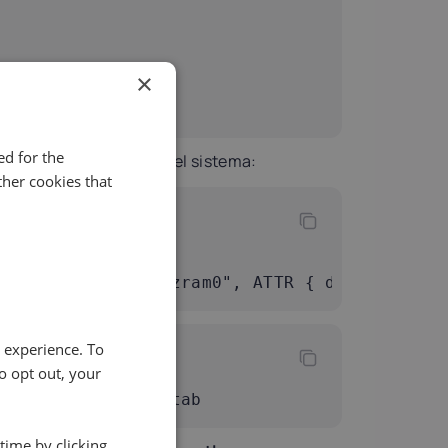
×
d for the
lo swap zram
all'avvio del sistema:
her cookies that
f

nfecho 'KERNEL=="zram0", ATTR { disksize } 
e experience. To
o opt out, your
time by clicking