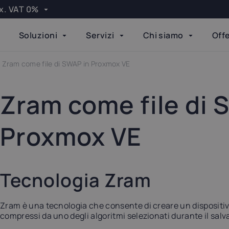
x. VAT 0%
Apply
Soluzioni
Servizi
Chi siamo
Off
Language
elgium
Bulgaria
Zram come file di SWAP in Proxmox VE
Done
21%
20%
Zram come file di 
zech Republic
Denmark
21%
25%
Proxmox VE
inland
Germany
24%
19%
Tecnologia Zram
reland
Italy
23%
22%
Zram è una tecnologia che consente di creare un dispositiv
compressi da uno degli algoritmi selezionati durante il salv