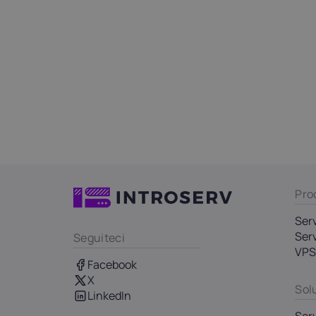
Pro
Ser
Ser
Seguiteci
VP
Facebook
X
Sol
LinkedIn