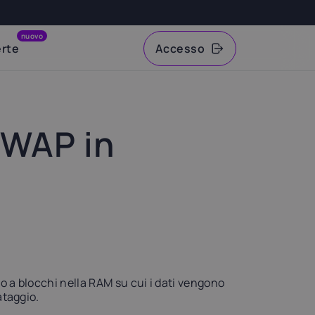
nuovo
erte
Accesso
VAT
SWAP in
o a blocchi nella RAM su cui i dati vengono
ataggio.