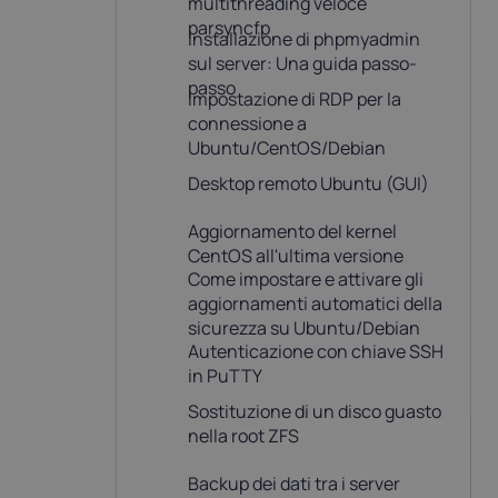
multithreading veloce
parsyncfp
Installazione di phpmyadmin
sul server: Una guida passo-
passo
Impostazione di RDP per la
connessione a
Ubuntu/CentOS/Debian
Desktop remoto Ubuntu (GUI)
Aggiornamento del kernel
CentOS all'ultima versione
Come impostare e attivare gli
aggiornamenti automatici della
sicurezza su Ubuntu/Debian
Autenticazione con chiave SSH
in PuTTY
Sostituzione di un disco guasto
nella root ZFS
Backup dei dati tra i server