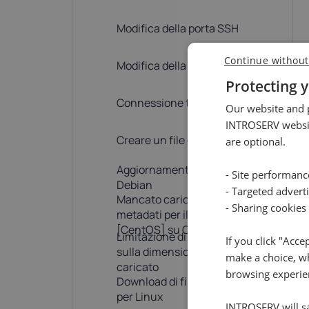
Modifica della porta SSH
Continue without
Modifica della password utente
Protecting y
Connessione tramite SSH
Our website and p
INTROSERV websit
Creare un file di swap
are optional.
Aggiornamento del kernel
- Site performan
Debian
- Targeted advert
Mancato caricamento dei
- Sharing cookies
metadati per il repo 'AppStream'
[CentOS] su CentOS 8
Limitazione di PhpMyAdmin
If you click "Acce
sulla dimensione del file
make a choice, wh
caricato
browsing experie
Download di file multi-thread
per Linux
INTROSERV will sa