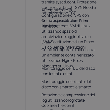
Latvia
Lithuania
tramite sysctl.conf. Protezione
21%
21%
contro gli attacchi SYN Flood e
Automatizzare la
ottimizzazione TCP
Configurazione di VPS con
Come espandere una
Ansible: Inventario e Primo
Netherlands
Poland
P
partizione root LVM di Linux
Playbook
21%
23%
utilizzando spazio di
archiviazione aggiuntivo su
Slovakia
Slovenia
S
LVM: Sostituzione di un Disco
Linux
20%
22%
Fisico Senza Interruzioni
Come configurare l'accesso a
un ambiente containerizzato
utilizzando Nginx Proxy
USA
Manager su Linux
0%
Monitoraggio dell'I/O del disco
con iostat e dstat
Monitoraggio dello stato del
disco con smartctl e smartd
Rotazione e compressione dei
log utilizzando logrotate
Copiare i file con il