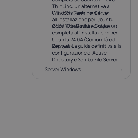
ThinLinc: un'alternativa a
Odoo 19: Guida completa
Windows Terminal Server
all'installazione per Ubuntu
Odoo 19 in Docker: Guida
24.04 (Comunità ed Impresa)
completa all'installazione per
Ubuntu 24.04 (Comunità ed
Zentyal: La guida definitiva alla
Impresa)
configurazione di Active
Directory e Samba File Server
Server Windows
Sistemi virtuali
Infrastruttura