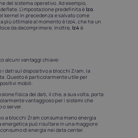
ione del sistema operativo. Ad esempio,
, deflate. L'impostazione predefinita è
lzo
.
l kernel in precedenza e salvato come
ta più ottimale al momento è lzo4, che ha un
eloce da decomprimere. Inoltre,
lz4
è
co alcuni vantaggi chiave:
 dati sul dispositivo a blocchi Zram, la
a. Questo è particolarmente utile per
positivi mobili.
one fisica dei dati, il che, a sua volta, porta
ticolarmente vantaggioso per i sistemi che
 o server.
tivo a blocchi Zram consuma meno energia
a energetica può risultare in una maggiore
re consumo di energia nei data center.