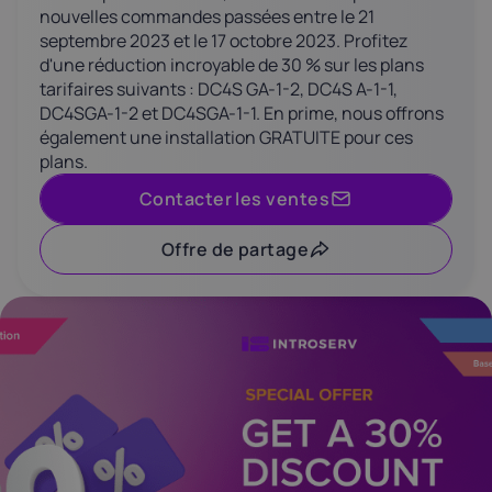
nouvelles commandes passées entre le 21
Latvia
Lithuania
Luxembou
septembre 2023 et le 17 octobre 2023. Profitez
21%
21%
17%
d'une réduction incroyable de 30 % sur les plans
tarifaires suivants : DC4S GA-1-2, DC4S A-1-1,
DC4SGA-1-2 et DC4SGA-1-1. En prime, nous offrons
Netherlands
Poland
Portugal
également une installation GRATUITE pour ces
21%
23%
23%
plans.
Contacter les ventes
Slovakia
Slovenia
Spain
20%
22%
21%
Offre de partage
USA
0%