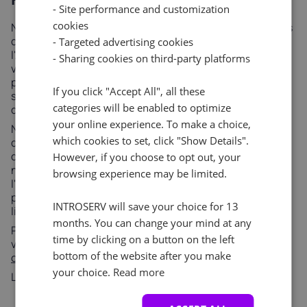
- Site performance and customization
cookies
Nos serveurs Supermicro sont stratégiquement situés
dans des endroits privilégiés tels que Singapour et
- Targeted advertising cookies
l'Australie, vous offrant un avantage significatif dans
- Sharing cookies on third-party platforms
vos efforts de serveur. Grâce à l'utilisation de
processeurs Intel i7-700K rapides comme l'éclair, nos
If you click "Accept All", all these
serveurs garantissent des niveaux de performance et
categories will be enabled to optimize
de fiabilité inégalés.
your online experience. To make a choice,
Ne manquez pas cette incroyable opportunité
which cookies to set, click "Show Details".
d'améliorer vos services et de profiter des avantages
de nos plans de serveur DC4S à une fraction du prix
However, if you choose to opt out, your
normal. Profitez de
30% de réduction
et de
browsing experience may be limited.
l'installation gratuite. Agissez dès maintenant et
passez votre commande pour profiter de cette offre
INTROSERV will save your choice for 13
limitée dans le temps !
months. You can change your mind at any
Pour toute question ou assistance supplémentaire,
time by clicking on a button on the left
veuillez contacter notre
équipe d'assistance à la
bottom of the website after you make
clientèle
.
your choice.
Read more
L'équipe
INTROSERV