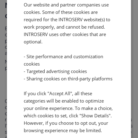
Nouvelle offre de plans
Our website and partner companies use
cookies. Some of these cookies are
d'hébergement web
required for the INTROSERV website(s) to
work properly, and cannot be refused.
En outre, nos plans d'hébergement web ont été
considérablement améliorés pour offrir des
INTROSERV uses other cookies that are
performances accrues. Nous sommes heureux d'offrir
optional.
des plans d'hébergement avec des performances
accrues et à un prix plus bas que jamais.
- Site performance and customization
Nous offrons les caractéristiques suivantes avec nos
cookies
plans d'hébergement web :
- Targeted advertising cookies
Une vitesse plus élevée et plus de ressources
- Sharing cookies on third-party platforms
Plus d'espace disponible pour votre base de
données
If you click "Accept All", all these
Un moyen rentable de protéger votre marque
Que vous hébergez un blog personnel, un site de
categories will be enabled to optimize
commerce électronique ou une plateforme
your online experience. To make a choice,
d'entreprise, nos plans d'hébergement web peuvent
which cookies to set, click "Show Details".
répondre à vos besoins spécifiques. Nous comprenons
However, if you choose to opt out, your
l'importance d'un site web rapide et fiable, et nos plans
browsing experience may be limited.
sont conçus pour assurer une performance sans faille