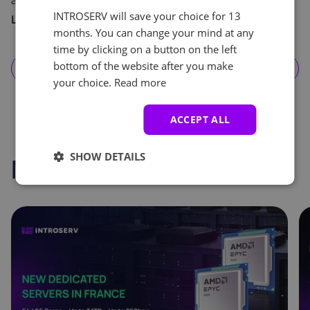
à vos visiteurs.
INTROSERV will save your choice for 13
L'ÉQUIPE
INTROSERV
months. You can change your mind at any
time by clicking on a button on the left
bottom of the website after you make
S'abonner aux nouvelles
your choice.
Read more
ACCEPT ALL
SHOW DETAILS
Nouveaux postes