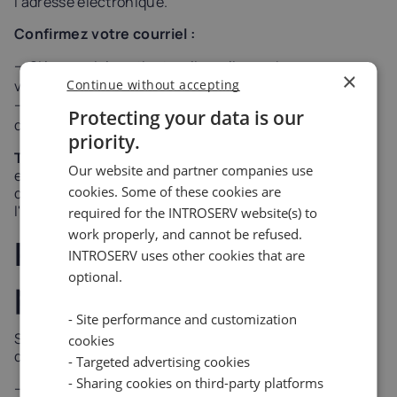
l'adresse électronique.
Confirmez votre courriel :
Si le courriel contient un lien, cliquez dessus pour
×
Continue without accepting
vérifier votre adresse électronique.
Si le courriel contient un code, copiez-le et collez-le
Protecting your data is our
dans le champ de vérification du site Web d'INTROSERV.
priority.
Terminez la procédure :
Une fois la vérification
Our website and partner companies use
effectuée, vous verrez un message de confirmation
cookies. Some of these cookies are
dans votre profil et vous pourrez procéder à
l'inscription ou à la configuration du compte.
required for the INTROSERV website(s) to
work properly, and cannot be refused.
Résolution des
INTROSERV uses other cookies that are
optional.
problèmes
- Site performance and customization
Si vous rencontrez des problèmes avec la vérification
cookies
de l'adresse électronique, essayez ce qui suit :
- Targeted advertising cookies
- Sharing cookies on third-party platforms
Vérifiez l'adresse électronique :
Assurez-vous qu'il