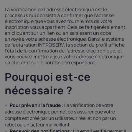
Latvia
Lithuania
Luxembou
La vérification de l'adresse électronique est le
21%
21%
17%
processus qui consiste à confirmer que l'adresse
électronique que vous avez fournie lors de votre
inscription vous appartient. Cela se fait généralement
Netherlands
Poland
Portugal
en cliquant sur un lien ou en saisissant un code
21%
23%
23%
envoyé à votre adresse électronique. Dans le système
de facturation INTROSERV, la section du profil affiche
l'état de la confirmation de l'adresse électronique, et
Slovakia
Slovenia
Spain
vous pouvez mettre à jour votre adresse électronique
20%
22%
21%
en cliquant sur le bouton correspondant.
Pourquoi est-ce
USA
0%
nécessaire ?
Pour prévenir la fraude :
La vérification de votre
adresse électronique permet de s'assurer que votre
compte est créé par un utilisateur réel et non par un
robot ou un acteur malveillant.
Recevoir des notifications :
Un email vérifié permet à