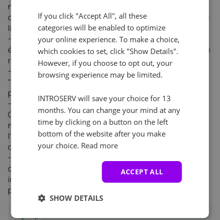
n'y a pas de fautes de frappe dans l'adresse électronique
If you click "Accept All", all these
que vous avez saisie (par exemple, "
user@gmial.com
" au
categories will be enabled to optimize
lieu de "
user@gmail.com
").
Attendez quelques minutes :
La livraison du courrier
your online experience. To make a choice,
électronique peut prendre de 5 à 10 minutes en raison de
which cookies to set, click "Show Details".
retards du serveur.
However, if you choose to opt out, your
Demandez un nouvel envoi :
Utilisez l'option
browsing experience may be limited.
"Renvoyer le courriel de vérification" dans la section du
profil INTROSERV.
INTROSERV will save your choice for 13
Vérifiez les filtres ou les règles de messagerie :
months. You can change your mind at any
Certains clients de messagerie peuvent bloquer les
time by clicking on a button on the left
messages provenant d'expéditeurs inconnus. Ajoutez
bottom of the website after you make
l'adresse électronique d'INTROSERV à vos contacts de
your choice.
Read more
confiance.
Contactez l'assistance :
Si le problème persiste,
contactez le service d'assistance d'INTROSERV en
ACCEPT ALL
indiquant votre adresse électronique et en décrivant le
problème.
SHOW DETAILS
Tip