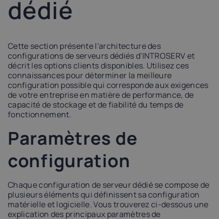
dédié
Latvia
Lithuania
Luxembou
21%
21%
17%
Cette section présente l'architecture des
Netherlands
Poland
Portugal
configurations de serveurs dédiés d'INTROSERV et
21%
23%
23%
décrit les options clients disponibles. Utilisez ces
connaissances pour déterminer la meilleure
configuration possible qui corresponde aux exigences
Slovakia
Slovenia
Spain
de votre entreprise en matière de performance, de
20%
22%
21%
capacité de stockage et de fiabilité du temps de
fonctionnement.
Paramètres de
USA
0%
configuration
Chaque configuration de serveur dédié se compose de
plusieurs éléments qui définissent sa configuration
matérielle et logicielle. Vous trouverez ci-dessous une
explication des principaux paramètres de