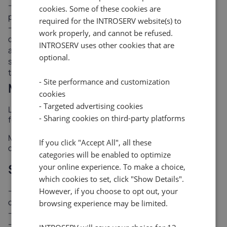
AMD EPYC : processeurs à nombre de cœurs élevé
cookies. Some of these cookies are
pour les charges de travail parallèles
required for the INTROSERV website(s) to
AMD Ryzen : processeurs économiques offrant
work properly, and cannot be refused.
d'excellentes performances en mode monotâche,
INTROSERV uses other cookies that are
adaptés aux charges de travail de développement, aux
optional.
serveurs de jeux, aux applications de petite à moyenne
taille et aux projets à budget serré.
- Site performance and customization
Mémoire (RAM)
cookies
- Targeted advertising cookies
La capacité disponible varie de 16 Go à 2048 Go en
- Sharing cookies on third-party platforms
fonction de la plateforme :
Mémoire ECC DDR4 ou DDR5 pour l'intégrité des
If you click "Accept All", all these
données
categories will be enabled to optimize
Stockage
your online experience. To make a choice,
which cookies to set, click "Show Details".
Disques durs : disques traditionnels de grande
However, if you choose to opt out, your
capacité (1TB à 24TB+)
browsing experience may be limited.
SSD : disques d'état solide rapides (240 Go à 4 To)
SSD d'entreprise : disques haute endurance (480 Go à