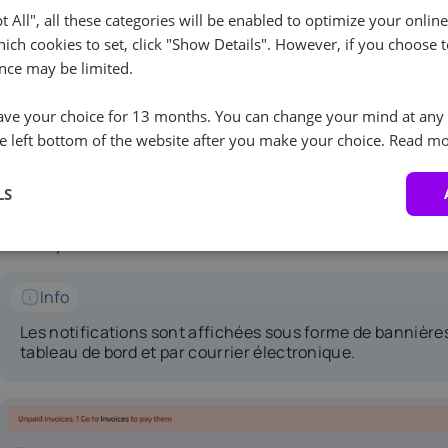
Une barre de recherche permet d'accéder rapidement à u
pt All", all these categories will be enabled to optimize your onlin
ich cookies to set, click "Show Details". However, if you choose t
nce may be limited.
Notifications et rappels
ve your choice for 13 months. You can change your mind at any 
e left bottom of the website after you make your choice.
Read mo
Le système fournit :
LS
des rappels concernant les renouvellements à venir
des notifications sur les changements critiques (par exem
serveur).
Info
Les notifications sont affichées sous forme de bannière
tableau de bord et par courrier électronique.