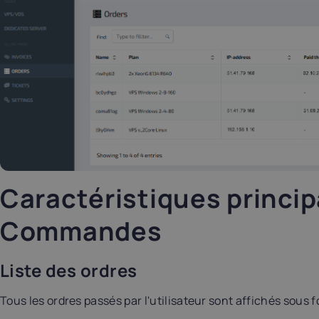
Luxembourg
Malta
17%
18%
ortugal
Romania
23%
19%
pain
Sweden
21%
25%
Caractéristiques princip
Commandes
Liste des ordres
Tous les ordres passés par l'utilisateur sont affichés sous 