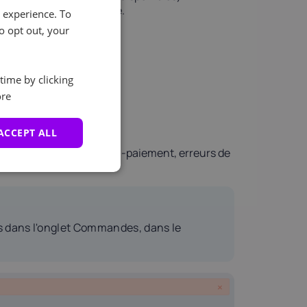
ne commande spécifique.
e experience. To
o opt out, your
time by clicking
re
ACCEPT ALL
ple, suspension pour non-paiement, erreurs de
s dans l'onglet Commandes, dans le