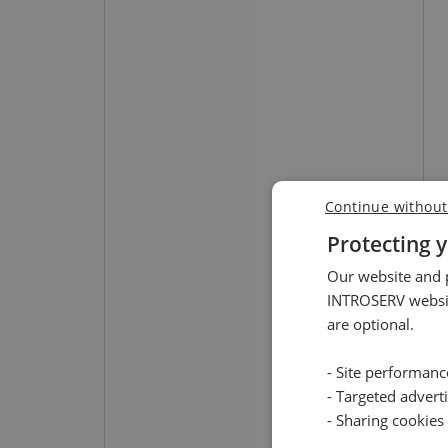
Continue without
Protecting y
Our website and p
INTROSERV websit
are optional.
- Site performan
- Targeted advert
- Sharing cookies