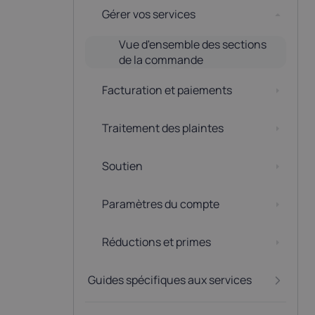
Latvia
Lithuania
Gérer vos services
21%
21%
Vue d'ensemble des sections
de la commande
Netherlands
Poland
P
21%
23%
Facturation et paiements
Slovakia
Slovenia
S
Traitement des plaintes
20%
22%
Soutien
USA
0%
Paramètres du compte
Réductions et primes
Guides spécifiques aux services