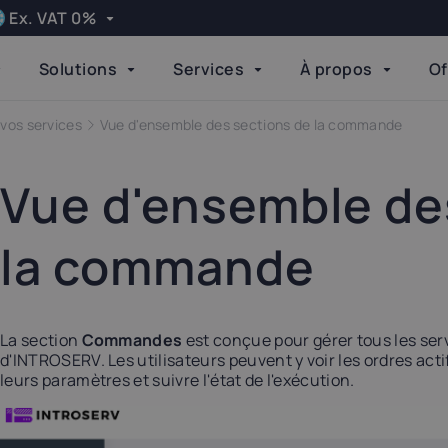
Ex. VAT 0%
Apply
Solutions
Services
À propos
Of
Language
elgium
Bulgaria
 vos services
Vue d'ensemble des sections de la commande
Done
21%
20%
Vue d'ensemble de
zech Republic
Denmark
21%
25%
la commande
inland
Germany
24%
19%
La section
Commandes
est conçue pour gérer tous les ser
d'INTROSERV. Les utilisateurs peuvent y voir les ordres act
reland
Italy
leurs paramètres et suivre l'état de l'exécution.
23%
22%