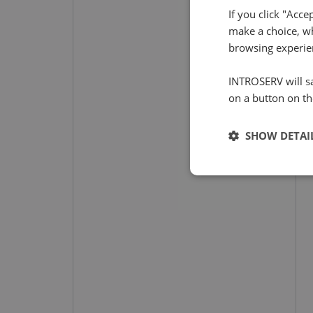
If you click "Acce
make a choice, wh
browsing experie
INTROSERV will sa
on a button on th
SHOW DETAI