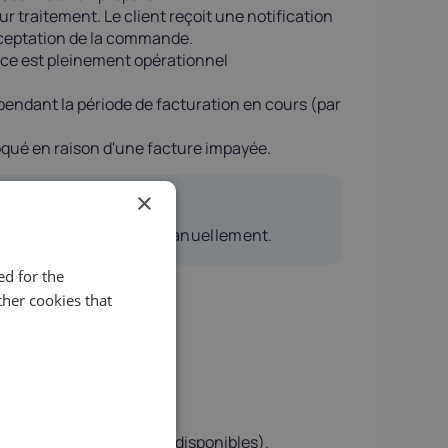
traitement. Le client reçoit une notification
acceptation de la commande.
vice est pleinement opérationnel
 pendant la période de facturation en cours (par
loqué en raison d'une facture impayée.
×
pas modifier le statut manuellement.
d for the
her cookies that
ate) (lorsqu'elles sont disponibles).