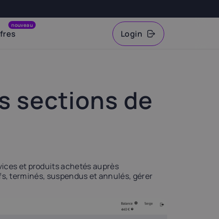
nouveau
fres
Login
VAT
s sections de
vices et produits achetés auprès
ifs, terminés, suspendus et annulés, gérer