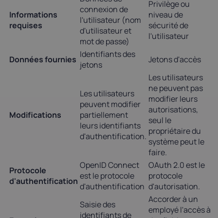
Privilège ou
connexion de
Informations
niveau de
l'utilisateur (nom
requises
sécurité de
d'utilisateur et
l'utilisateur
mot de passe)
Identifiants des
Données fournies
Jetons d'accès
jetons
Les utilisateurs
ne peuvent pas
Les utilisateurs
modifier leurs
peuvent modifier
autorisations,
Modifications
partiellement
seul le
leurs identifiants
propriétaire du
d'authentification.
système peut le
faire.
OpenID Connect
OAuth 2.0 est le
Protocole
est le protocole
protocole
d'authentification
d'authentification
d'autorisation.
Accorder à un
Saisie des
employé l'accès à
identifiants de