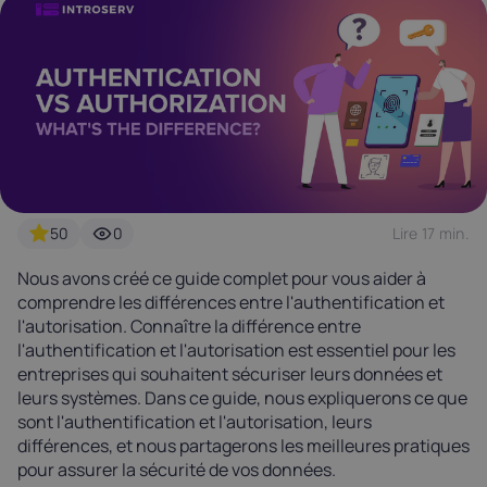
Latvia
Lithuania
Luxembou
21%
21%
17%
Netherlands
Poland
Portugal
21%
23%
23%
Slovakia
Slovenia
Spain
20%
22%
21%
50
0
Lire 17 min.
Nous avons créé ce guide complet pour vous aider à
USA
comprendre les différences entre l'authentification et
0%
l'autorisation. Connaître la différence entre
l'authentification et l'autorisation est essentiel pour les
entreprises qui souhaitent sécuriser leurs données et
leurs systèmes. Dans ce guide, nous expliquerons ce que
sont l'authentification et l'autorisation, leurs
différences, et nous partagerons les meilleures pratiques
pour assurer la sécurité de vos données.