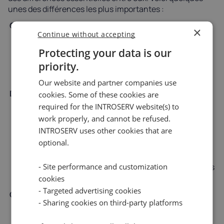
unes des différences les plus importantes :
Catégorie
Authentification
Autorisation
×
Continue without accepting
Le processus
consistant à
Protecting your data is our
Processus
déterminer si un
priority.
consistant à
utilisateur a la
vérifier l'identité
permission
Our website and partner companies use
d'un utilisateur
Définition
d'accéder à une
cookies. Some of these cookies are
afin de lui
ressource
required for the INTROSERV website(s) to
accorder l'accès à
spécifique ou
work properly, and cannot be refused.
un système ou à
d'effectuer une
INTROSERV uses other cookies that are
une ressource.
action
optional.
spécifique.
S'assurer que
S'assurer que les
- Site performance and customization
seuls les
utilisateurs
cookies
utilisateurs
autorisés ont le
- Targeted advertising cookies
Objectif
autorisés peuvent
niveau d'accès
- Sharing cookies on third-party platforms
accéder à un
approprié aux
système ou à une
ressources