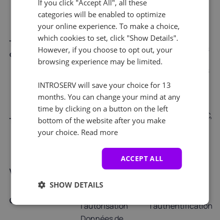
If you click "Accept All", all these
ressource
categories will be enabled to optimize
Basé sur un mot
Basé sur les
your online experience. To make a choice,
de passe, sans
rôles, basé sur
mot de passe,
les attributs,
which cookies to set, click "Show Details".
Types
multifacteur, basé
contrôle d'accès
However, if you choose to opt out, your
d'autorisations
sur un jeton, basé
obligatoire,
browsing experience may be limited.
sur la biométrie,
contrôle d'accès
social.
discrétionnaire.
INTROSERV will save your choice for 13
Mots de passe,
months. You can change your mind at any
jetons, cartes à
time by clicking on a button on the left
puce, biométrie,
ACL, RBAC, ABAC,
Techniques
bottom of the website after you make
SSO,
SAML, OAuth.
your choice.
Read more
authentification
sociale.
ACCEPT ALL
Vérifie les
Vérifie l'identité de
Vérification
permissions de
l'utilisateur
l'utilisateur
SHOW DETAILS
Effectuée avant
Effectuée après
Commande
l'autorisation
l'authentification
Données de