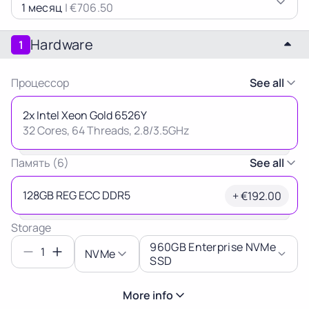
1 месяц
|
€706.50
Latvia
Lithuania
Luxembou
21%
21%
17%
Hardware
1
Netherlands
Poland
Portugal
Процессор
See all
21%
23%
23%
2x Intel Xeon Gold 6526Y
32 Cores, 64 Threads, 2.8/3.5GHz
Slovakia
Slovenia
Spain
20%
22%
21%
Память (6)
See all
Thank you
USA
for your request
128GB REG ECC DDR5
+ €192.00
0%
Our manager will contact you
Storage
as soon as possible.
960GB Enterprise NVMe
1
NVMe
Ok
SSD
More info