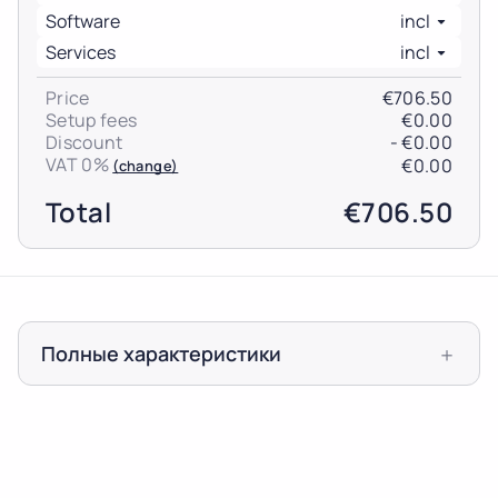
Cancel
Reset (
)
Software
incl
Нет
+ €0.00
Services
incl
IP-KVM (1)
See all
Price
€706.50
Setup fees
€0.00
iDRAC
+ €0.00
Discount
- €0.00
При использовании KVM-решения вы будете
VAT 0%
€0.00
(change)
иметь доступ к своему серверу с момента его
загрузки, как если бы он был локальным.
Total
€706.50
Защита от DDoS (5)
See all
Защита от DDOS 20Gbit/s
+ €0.00
Полные характеристики