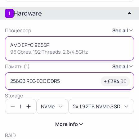
Latvia
Lithuania
Luxembou
Hardware
1
21%
21%
17%
Процессор
See all
Netherlands
Poland
Portugal
21%
23%
23%
AMD EPYC 9655P
96 Cores, 192 Threads, 2.6/4.5GHz
Slovakia
Slovenia
Spain
20%
22%
21%
Память (1)
See all
Thank you
256GB REG ECC DDR5
+ €384.00
USA
for your request
0%
Storage
Our manager will contact you
as soon as possible.
1
NVMe
2x 1.92TB NVMe SSD
Ok
More info
RAID