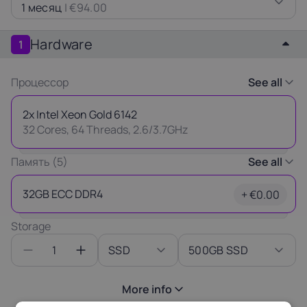
1 месяц
|
€94.00
Latvia
Lithuania
Luxembou
21%
21%
17%
Hardware
1
Netherlands
Poland
Portugal
Процессор
See all
21%
23%
23%
2x Intel Xeon Gold 6142
32 Cores, 64 Threads, 2.6/3.7GHz
Slovakia
Slovenia
Spain
20%
22%
21%
Память (5)
See all
Thank you
USA
for your request
32GB ECC DDR4
+ €0.00
0%
Our manager will contact you
Storage
as soon as possible.
1
SSD
500GB SSD
Ok
More info