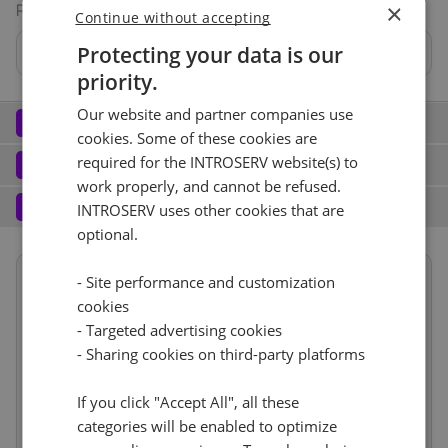
×
RAID
Continue without accepting
Protecting your data is our
Нет
priority.
Hardware RAID 1 BBU
Hardware RAID 0 BBU
Our website and partner companies use
Network
2
cookies. Some of these cookies are
Порт (3)
See all
Software
required for the INTROSERV website(s) to
3
work properly, and cannot be refused.
Operating system (11)
See all
1 Gbps - Безлимитный
+ €0.00
Services
4
INTROSERV uses other cookies that are
optional.
Backup service (7)
See all
CentOS (2)
+ €0.00
IPv4
CentOS Stream 9
- Site performance and customization
Нет
+ €0.00
Summary
Reset
cookies
1
+ €0.00/m
- Targeted advertising cookies
Term length
Reset
1 месяц
€88.00
Лицензии RDS
IPv6
See all
CloudBox (7)
See all
- Sharing cookies on third-party platforms
Location
Европа, Нидерланды
(Амстердам)
0
+ €0.00/m
/64 Network
+ €0.00
Нет
1d
+ €0.00
If you click "Accept All", all these
Web control panel (9)
See all
categories will be enabled to optimize
Hardware
€6.00
VLAN (4)
See all