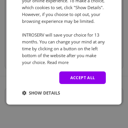
your online experience. To make a choice,
Network
Cancel
Reset (
1
)
incl
which cookies to set, click "Show Details".
Software
incl
Нет
+ €0.00
However, if you choose to opt out, your
Services
incl
browsing experience may be limited.
IP-KVM (1)
See all
Price
€94.00
INTROSERV will save your choice for 13
Setup fees
€45.00
IP-KVM
+ €0.00
Discount
- €0.00
months. You can change your mind at any
VAT 0%
€0.00
(change)
time by clicking on a button on the left
bottom of the website after you make
Total
€139.00
your choice.
Read more
ACCEPT ALL
SHOW DETAILS
Полные характеристики